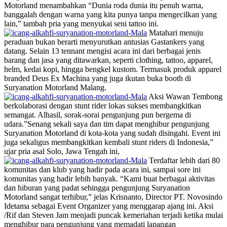
Motorland menambahkan “Dunia roda dunia itu penuh warna,
banggalah dengan warna yang kita punya tanpa mengecilkan yang
lain,” tambah pria yang menyukai seni tattoo ini.
Matahari menuju
peraduan bukan berarti menyurutkan antusias Gastankers yang
datang. Selain 13 tennant mengisi acara ini dari berbagai jenis
barang dan jasa yang ditawarkan, seperti clothing, tattoo, apparel,
helm, kedai kopi, hingga bengkel kustom. Termasuk produk apparel
branded Deus Ex Machina yang juga ikutan buka booth di
Suryanation Motorland Malang.
Aksi Wawan Tembong
berkolaborasi dengan stunt rider lokas sukses membangkitkan
semangat. Alhasil, sorak-sorai pengunjung pun bergema di
udara.”Senang sekali saya dan tim dapat menghibur pengunjung
Suryanation Motorland di kota-kota yang sudah disingahi. Event ini
juga sekaligus membangkitkan kembali stunt riders di Indonesia,”
ujar pria asal Solo, Jawa Tengah ini,
Terdaftar lebih dari 80
komunitas dan klub yang hadir pada acara ini, sampai sore ini
komunitas yang hadir lebih banyak. “Kami buat berbagai aktivitas
dan hiburan yang padat sehingga pengunjung Suryanation
Motorland sangat terhibur,” jelas Krisnanto, Director PT. Novosindo
Idetama sebagai Event Organizer yang menggarap ajang ini. Aksi
/Rif dan Steven Jam menjadi puncak kemeriahan terjadi ketika mulai
menghibur para pengunjung yang memadati lapangan