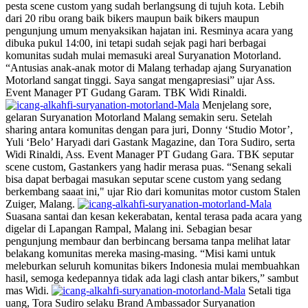
pesta scene custom yang sudah berlangsung di tujuh kota. Lebih
dari 20 ribu orang baik bikers maupun baik bikers maupun
pengunjung umum menyaksikan hajatan ini. Resminya acara yang
dibuka pukul 14:00, ini tetapi sudah sejak pagi hari berbagai
komunitas sudah mulai memasuki areal Suryanation Motorland.
“Antusias anak-anak motor di Malang terhadap ajang Suryanation
Motorland sangat tinggi. Saya sangat mengapresiasi” ujar Ass.
Event Manager PT Gudang Garam. TBK Widi Rinaldi.
Menjelang sore,
gelaran Suryanation Motorland Malang semakin seru. Setelah
sharing antara komunitas dengan para juri, Donny ‘Studio Motor’,
Yuli ‘Belo’ Haryadi dari Gastank Magazine, dan Tora Sudiro, serta
Widi Rinaldi, Ass. Event Manager PT Gudang Gara. TBK seputar
scene custom, Gastankers yang hadir merasa puas. “Senang sekali
bisa dapat berbagai masukan seputar scene custom yang sedang
berkembang saaat ini," ujar Rio dari komunitas motor custom Stalen
Zuiger, Malang.
Suasana santai dan kesan kekerabatan, kental terasa pada acara yang
digelar di Lapangan Rampal, Malang ini. Sebagian besar
pengunjung membaur dan berbincang bersama tanpa melihat latar
belakang komunitas mereka masing-masing. “Misi kami untuk
meleburkan seluruh komunitas bikers Indonesia mulai membuahkan
hasil, semoga kedepannya tidak ada lagi clash antar bikers,” sambut
mas Widi.
Setali tiga
uang, Tora Sudiro selaku Brand Ambassador Suryanation