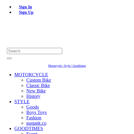
Sign In
Sign Up
Motorcycle | Style | Goodtimes
MOTORCYCLE
Custom Bike
Classic Bike
New Bike
History
STYLE
Goods
Boys Toys
Fashion
gastank.co
GOODTIMES
Event