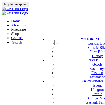
Toggle navigation
Home
About Us
Magazine
Shop
Contact
MOTORCYCLE
Custom Bi
Classic Bi
New Bike
History
STYLE
Goods
Boys Toy
Fashion
gastank.c
GOODTIMES
Event
Hangout
Profile
Garage Vis
Gastank Fam