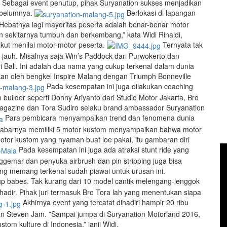
. Sebagai event penutup, pihak Suryanation sukses menjadikan
sebelumnya.
Berlokasi di lapangan
 Hebatnya lagi mayoritas peserta adalah benar-benar motor
n sekitarnya tumbuh dan berkembang,” kata Widi Rinaldi,
ut menilai motor-motor peserta.
Ternyata tak
 jauh. Misalnya saja Win’s Paddock dari Purwokerto dan
Bali. Ini adalah dua nama yang cukup terkenal dalam dunia
gkan oleh bengkel Inspire Malang dengan Triumph Bonneville
Pada kesempatan ini juga dilakukan coaching
 builder seperti Donny Ariyanto dari Studio Motor Jakarta, Bro
 Magazine dan Tora Sudiro selaku brand ambassador Suryanation
Para pembicara menyampaikan trend dan fenomena dunia
ng kabarnya memiliki 5 motor kustom menyampaikan bahwa motor
otor kustom yang nyaman buat loe pakai, itu gambaran diri
Pada kesempatan ini juga ada atraksi stunt ride yang
emar dan penyuka airbrush dan pin stripping juga bisa
ng memang terkenal sudah piawai untuk urusan ini.
 up babes. Tak kurang dari 10 model cantik melengang-lenggok
hadir. Pihak juri termasuk Bro Tora lah yang menentukan siapa
Akhirnya event yang tercatat dihadiri hampir 20 ribu
an Steven Jam. ”Sampai jumpa di Suryanation Motorland 2016,
stom kulture di Indonesia,” janji Widi.