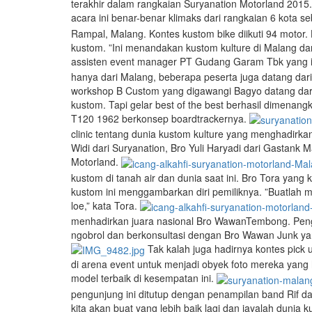
terakhir dalam rangkaian Suryanation Motorland 2015
acara ini benar-benar klimaks dari rangkaian 6 kota 
Rampal, Malang. Kontes kustom bike diikuti 94 motor.
kustom. ”Ini menandakan kustom kulture di Malang da
assisten event manager PT Gudang Garam Tbk yang ik
hanya dari Malang, beberapa peserta juga datang dari
workshop B Custom yang digawangi Bagyo datang dari 
kustom. Tapi gelar best of the best berhasil dimenan
T120 1962 berkonsep boardtrackernya.
clinic tentang dunia kustom kulture yang menghadirkan
Widi dari Suryanation, Bro Yuli Haryadi dari Gastank
Motorland.
kustom di tanah air dan dunia saat ini. Bro Tora ya
kustom ini menggambarkan diri pemiliknya. ”Buatlah m
loe,” kata Tora.
menhadirkan juara nasional Bro WawanTembong. Pengg
ngobrol dan berkonsultasi dengan Bro Wawan Junk ya
Tak kalah juga hadirnya kontes pick
di arena event untuk menjadi obyek foto mereka yang 
model terbaik di kesempatan ini.
pengunjung ini ditutup dengan penampilan band Rif d
kita akan buat yang lebih baik lagi dan jayalah dunia ku