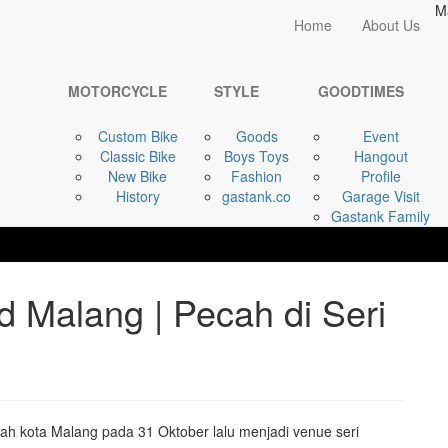
M
Home
Home
About Us
GOODTIMES
Suryanation ...
MOTORCYCLE
STYLE
GOODTIMES
Custom Bike
Goods
Event
Classic Bike
Boys Toys
Hangout
New Bike
Fashion
Profile
History
gastank.co
Garage Visit
Gastank Family
d Malang | Pecah di Seri
h kota Malang pada 31 Oktober lalu menjadi venue seri