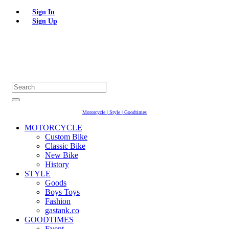
Sign In
Sign Up
Motorcycle | Style | Goodtimes
MOTORCYCLE
Custom Bike
Classic Bike
New Bike
History
STYLE
Goods
Boys Toys
Fashion
gastank.co
GOODTIMES
Event