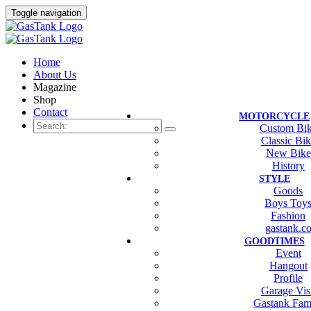
Toggle navigation
Home
About Us
Magazine
Shop
Contact
MOTORCYCLE
Custom Bi
Classic Bi
New Bike
History
STYLE
Goods
Boys Toy
Fashion
gastank.c
GOODTIMES
Event
Hangout
Profile
Garage Vis
Gastank Fam