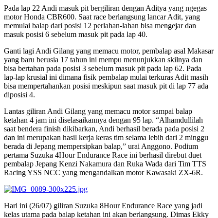
Pada lap 22 Andi masuk pit bergiliran dengan Aditya yang ngegas
motor Honda CBR600. Saat race berlangsung lancar Adit, yang
memulai balap dari posisi 12 perlahan-lahan bisa mengejar dan
masuk posisi 6 sebelum masuk pit pada lap 40.
Ganti lagi Andi Gilang yang memacu motor, pembalap asal Makasar
yang baru berusia 17 tahun ini mempu menunjukkan skilnya dan
bisa bertahan pada posisi 3 sebelum masuk pit pada lap 62. Pada
lap-lap krusial ini dimana fisik pembalap mulai terkuras Adit masih
bisa mempertahankan posisi meskipun saat masuk pit di lap 77 ada
diposisi 4.
Lantas giliran Andi Gilang yang memacu motor sampai balap
ketahan 4 jam ini diselasaikannya dengan 95 lap. “Alhamdullilah
saat bendera finish dikibarkan, Andi berhasil berada pada posisi 2
dan ini merupakan hasil kerja keras tim selama lebih dari 2 minggu
berada di Jepang mempersipkan balap,” urai Anggono. Podium
pertama Suzuka 4Hour Endurance Race ini berhasil direbut duet
pembalap Jepang Kenzi Nakamura dan Ruka Wada dari Tim TTS
Racing YSS NCC yang mengandalkan motor Kawasaki ZX-6R.
Hari ini (26/07) giliran Suzuka 8Hour Endurance Race yang jadi
kelas utama pada balap ketahan ini akan berlangsung. Dimas Ekky