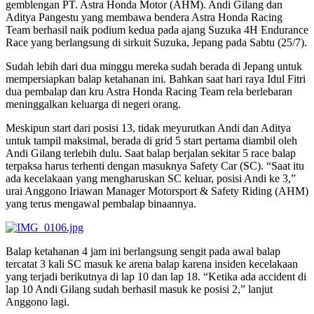
gemblengan PT. Astra Honda Motor (AHM). Andi Gilang dan
Aditya Pangestu yang membawa bendera Astra Honda Racing
Team berhasil naik podium kedua pada ajang Suzuka 4H Endurance
Race yang berlangsung di sirkuit Suzuka, Jepang pada Sabtu (25/7).
Sudah lebih dari dua minggu mereka sudah berada di Jepang untuk
mempersiapkan balap ketahanan ini. Bahkan saat hari raya Idul Fitri
dua pembalap dan kru Astra Honda Racing Team rela berlebaran
meninggalkan keluarga di negeri orang.
Meskipun start dari posisi 13, tidak meyurutkan Andi dan Aditya
untuk tampil maksimal, berada di grid 5 start pertama diambil oleh
Andi Gilang terlebih dulu. Saat balap berjalan sekitar 5 race balap
terpaksa harus terhenti dengan masuknya Safety Car (SC). “Saat itu
ada kecelakaan yang mengharuskan SC keluar, posisi Andi ke 3,”
urai Anggono Iriawan Manager Motorsport & Safety Riding (AHM)
yang terus mengawal pembalap binaannya.
Balap ketahanan 4 jam ini berlangsung sengit pada awal balap
tercatat 3 kali SC masuk ke arena balap karena insiden kecelakaan
yang terjadi berikutnya di lap 10 dan lap 18. “Ketika ada accident di
lap 10 Andi Gilang sudah berhasil masuk ke posisi 2,” lanjut
Anggono lagi.