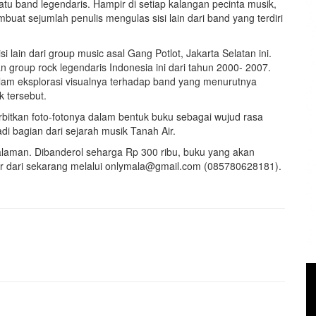
 satu band legendaris. Hampir di setiap kalangan pecinta musik,
at sejumlah penulis mengulas sisi lain dari band yang terdiri
 lain dari group music asal Gang Potlot, Jakarta Selatan ini.
group rock legendaris Indonesia ini dari tahun 2000- 2007.
am eksplorasi visualnya terhadap band yang menurutnya
k tersebut.
erbitkan foto-fotonya dalam bentuk buku sebagai wujud rasa
di bagian dari sejarah musik Tanah Air.
alaman. Dibanderol seharga Rp 300 ribu, buku yang akan
er dari sekarang melalui onlymala@gmail.com (085780628181).