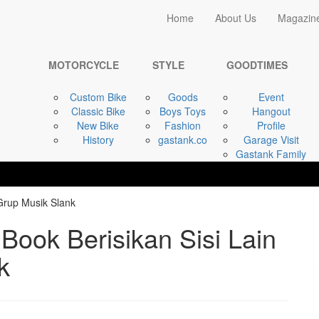
Home
Home
About Us
Magazin
STYLE
“Tanpa Batas”, ...
MOTORCYCLE
STYLE
GOODTIMES
Custom Bike
Goods
Event
Classic Bike
Boys Toys
Hangout
New Bike
Fashion
Profile
History
gastank.co
Garage Visit
Gastank Family
Book Berisikan Sisi Lain
k