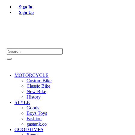
Sign In
Sign Up
MOTORCYCLE
Custom Bike
Classic Bike
New Bike
History
STYLE
Goods
Boys Toys
Fashion
gastank.co
GOODTIMES
Event