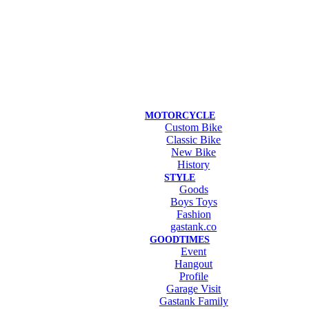
MOTORCYCLE
Custom Bike
Classic Bike
New Bike
History
STYLE
Goods
Boys Toys
Fashion
gastank.co
GOODTIMES
Event
Hangout
Profile
Garage Visit
Gastank Family