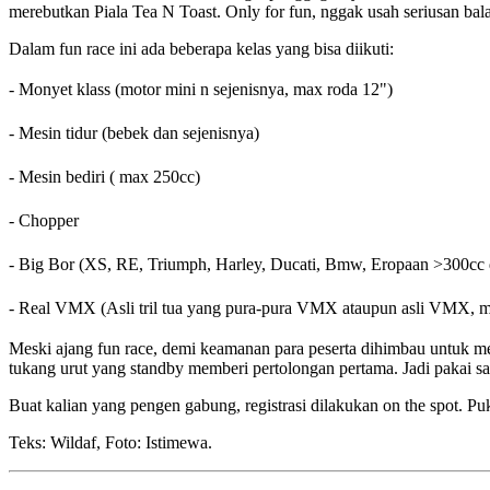
merebutkan Piala Tea N Toast. Only for fun, nggak usah seriusan bala
Dalam fun race ini ada beberapa kelas yang bisa diikuti:
-
Monyet klass (motor mini n sejenisnya, max roda 12")
-
Mesin tidur (bebek dan sejenisnya)
-
Mesin bediri ( max 250cc)
-
Chopper
-
Big Bor (XS, RE, Triumph, Harley, Ducati, Bmw, Eropaan >300cc 
-
Real VMX (Asli tril tua yang pura-pura VMX ataupun asli VMX, m
Meski ajang fun race, demi keamanan para peserta dihimbau untuk me
tukang urut yang standby memberi pertolongan pertama. Jadi pakai sa
Buat kalian yang pengen gabung, registrasi dilakukan on the spot. Puk
Teks: Wildaf, Foto: Istimewa.