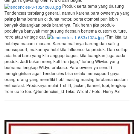
dengan digawangi oleh Wiwid dan Bugie.
Produk serta tema yang diusung
Tendencies terbilang general, namun karena para ownernya yang
paling lama bermain di dunia motor, porsi otomotif pun lebih
banyak dituangkan pada brandnya. Tak heran jika produk-
poduknya banyyak mengusung deesain bertema custom culture,
retro atau vintage car.
“Tim kita itu
hobinya macam-macam. Karena mainnya bareng dan saling
mensupport, makannya hobi kita influence ke produk. Dan setiap
ada hobi baru yang kita anggap bagus, kita tuangkan juga pada
produk. Jadi bukan mengikuti tren juga,” terang Wiwied yang
bernama lengkap Widyo prakoso. Para ownernya sendiri
menginginkan agar Tendencies bisa selalu mensupport gaya
orang-orang yang memiliki hobi masing-masing terutama custom
enthusiast. Produknya mulai T-shirt, jacket, flannel, topi, lengkap
from up to toe. @tendencies_id Teks: Wildaf / Foto: Herry Axl