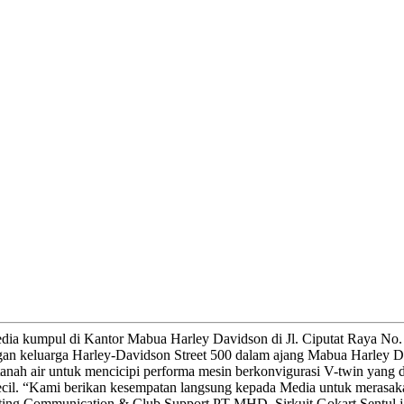
edia kumpul di Kantor Mabua Harley Davidson di Jl. Ciputat Raya No.
dengan keluarga Harley-Davidson Street 500 dalam ajang Mabua Harley
anah air untuk mencicipi performa mesin berkonvigurasi V-twin yang 
t kecil. “Kami berikan kesempatan langsung kepada Media untuk merasa
ting Communication & Club Support PT MHD. Sirkuit Gokart Sentul jad