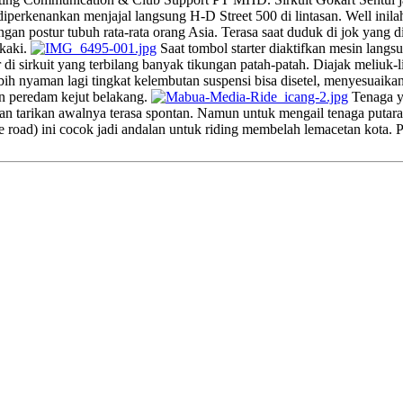
k diperkenankan menjajal langsung H-D Street 500 di lintasan. Well ini
gan postur tubuh rata-rata orang Asia. Terasa saat duduk di jok yang d
 kaki.
Saat tombol starter diaktifkan mesin langs
 sirkuit yang terbilang banyak tikungan patah-patah. Diajak meliuk-l
 nyaman lagi tingkat kelembutan suspensi bisa disetel, menyesuaikan
n peredam kejut belakang.
Tenaga ya
 tarikan awalnya terasa spontan. Namun untuk mengail tenaga putaran
road) ini cocok jadi andalan untuk riding membelah lemacetan kota. Pen