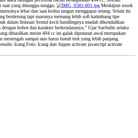
lah saat yang ditunggu-tunggu.
Meskipun sosok
imensinya lebar dan saat kedua tangan menggapai setang. Selain itu
ung berderung tapi suaranya memang lebih soft katimbang tipe
iuk dalam lintasan Sentul kecil handlingnya mudah dikendalikan
 dengan bobot dan karakter berkendaranya.” Ujar Saefudin selaku
ng dihasilkan mesin 494 cc ini galak diputaran awal merupakan
 menengah sampai atas harus butuh trek yang lebih panjang.
ulis: Icang Foto: Icang dan Joppie activate javascript activate