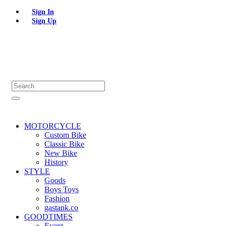
Sign In
Sign Up
MOTORCYCLE
Custom Bike
Classic Bike
New Bike
History
STYLE
Goods
Boys Toys
Fashion
gastank.co
GOODTIMES
Event