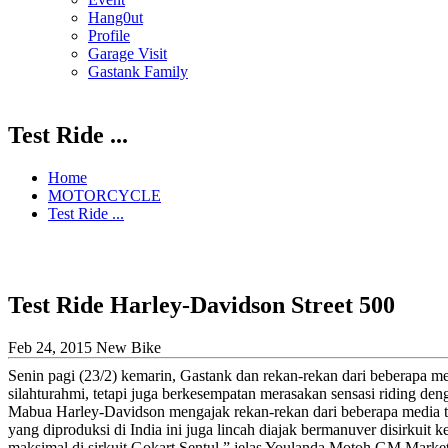
Hang0ut
Profile
Garage Visit
Gastank Family
Test Ride ...
Home
MOTORCYCLE
Test Ride ...
Test Ride Harley-Davidson Street 500
Feb 24, 2015
New Bike
Senin pagi (23/2) kemarin, Gastank dan rekan-rekan dari beberapa m
silahturahmi, tetapi juga berkesempatan merasakan sensasi riding 
Mabua Harley-Davidson mengajak rekan-rekan dari beberapa media t
yang diproduksi di India ini juga lincah diajak bermanuver disirkui
maksimal di sirkuit Gokart Sentul,” jelas Youlanda Motoh GM Marke