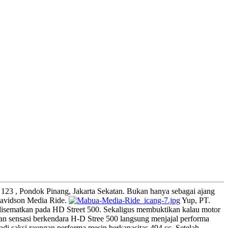
 123 , Pondok Pinang, Jakarta Sekatan. Bukan hanya sebagai ajang
 Davidson Media Ride.
Yup, PT.
disematkan pada HD Street 500. Sekaligus membuktikan kalau motor
kan sensasi berkendara H-D Stree 500 langsung menjajal performa
i saksi raungan performa mesin berkapasitas 494 cc. Setelah