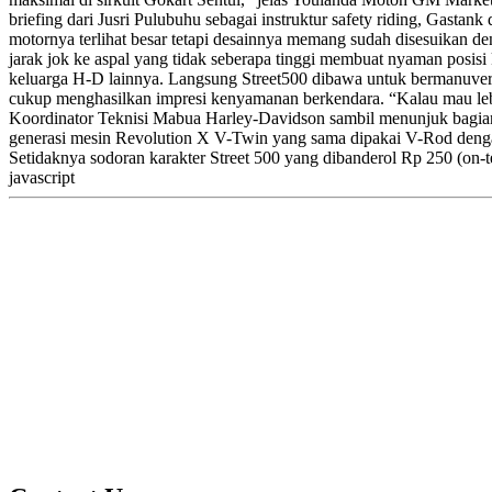
briefing dari Jusri Pulubuhu sebagai instruktur safety riding, Gastan
motornya terlihat besar tetapi desainnya memang sudah disesuikan den
jarak jok ke aspal yang tidak seberapa tinggi membuat nyaman posisi
keluarga H-D lainnya. Langsung Street500 dibawa untuk bermanuver di
cukup menghasilkan impresi kenyamanan berkendara. “Kalau mau lebih
Koordinator Teknisi Mabua Harley-Davidson sambil menunjuk bagia
generasi mesin Revolution X V-Twin yang sama dipakai V-Rod dengan
Setidaknya sodoran karakter Street 500 yang dibanderol Rp 250 (on-te 
javascript