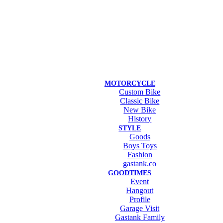
MOTORCYCLE
Custom Bike
Classic Bike
New Bike
History
STYLE
Goods
Boys Toys
Fashion
gastank.co
GOODTIMES
Event
Hangout
Profile
Garage Visit
Gastank Family