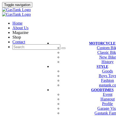
Toggle navigation
Home
About Us
Magazine
Shop
Contact
MOTORCYCLE
Custom Bi
Classic Bi
New Bike
History
STYLE
Goods
Boys Toy
Fashion
gastank.c
GOODTIMES
Event
Hangout
Profile
Garage Vis
Gastank Fam