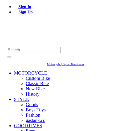
Sign In
Sign Up
Motorcycle | Style | Goodtimes
MOTORCYCLE
Custom Bike
Classic Bike
New Bike
History
STYLE
Goods
Boys Toys
Fashion
gastank.co
GOODTIMES
Event