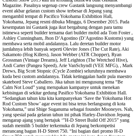
Magazine. Pasalnya segenap crew Gastank langsung menyambangi
event akbar gelaran custom show terbesar di Jepang yang
mengambil tempat di Pacifico Yokohama Exhibition Hall,
Yokohama, Jepang resmi dibuka Minggu, 6 Desember 2015. Pada
kesempatan ini Gastank juga ikut bergabung dengan para tamu
istimewa seperti builder ternama dari builder mobil ada Tom Foster ,
Ashley Cunningham, Jhon D’Agostino (D’Agostino Kustoms) yang
membawa serta mobil andalannya. Lalu deretan builder motor
jumlahnya lebih banyak seperti Olevire Jones (The Cut Rate), Aki
Sakamoto (Hog Killers), Jason Webber (ATR Chopper), Ryan
Grossman (Vintage Dreams), Jeff Leighton (The Wretched Hive),
Andi Carter (Pangea Speed), Arie VanSchyndl (VEE MFG), , Mark
Drews, Big Scott Stopnic (Cycle Zombie) seluruhnya membawa
kuda besi custom andalannya. Tidak ketinggalan hadir pula maestro
skatebord Steve Caballero. Jika tahun ini mengusung tema “Be
Calm Not Loud” yang merupakan kampanye untuk menekan
kebisingan di sekitar gedung Pasifico Yokohama Exhibition Hall.
“Sedangkan tahun kita kita kampanyekan ‘Save the Yokohama Hot
Rod Custom Show’ agar event ini bisa terus berlangsung di kota
Yokohama,” urai Shige Suganuma sebagai founder Mooneyes. Nah,
yang spesial pada gelaran tahun ini pihak Harley-Davidson Jepang
mengarap ajang yang bertajuk ‘”H-D Street Build Off 2015” yang
sudah memilih 5 builder terkemuka di Jepang berkompetisi
merancang bagun H-D Street 750. “Ini bagian dari promo H-D