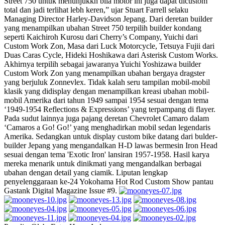
Street 750 untuk menunjukkn bila motor ini juga dapat dicustom
total dan jadi terlihat lebh keren,” ujar Stuart Farrell selaku
Managing Director Harley-Davidson Jepang. Dari deretan builder
yang menampilkan ubahan Street 750 terpilih builder kondang
seperti Kaichiroh Kurosu dari Cherry’s Company, Yuichi dari
Custom Work Zon, Masa dari Luck Motorcycle, Tetsuya Fujii dari
Duas Caras Cycle, Hideki Hoshikawa dari Asterisk Custom Works.
Akhirnya terpilih sebagai jawaranya Yuichi Yoshizawa builder
Custom Work Zon yang menampilkan ubahan bergaya dragster
yang berjuluk Zonnevlex. Tidak kalah seru tampilan mobil-mobil
klasik yang didisplay dengan menampilkan kreasi ubahan mobil-
mobil Amerika dari tahun 1949 sampai 1954 sesuai dengan tema
‘1949-1954 Reflections & Expressions’ yang terpampang di flayer.
Pada sudut lainnya juga pajang deretan Chevrolet Camaro dalam
‘Camaros a Go! Go!’ yang menghadirkan mobil sedan legendaris
Amerika. Sedangkan untuk display custom bike datang dari bulder-
builder Jepang yang mengandalkan H-D lawas bermesin Iron Head
sesuai dengan tema 'Exotic Iron' lansiran 1957-1958. Hasil karya
mereka menarik untuk dinikmati yang mengandalkan berbagai
ubahan dengan detail yang ciamik. Liputan lengkap
penyelenggaraan ke-24 Yokohama Hot Rod Custom Show pantau
Gastank Digital Magazine Issue #9.