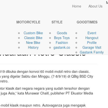
M
Home
Home
About Us
GOODTIMES
The 3rd Indonesia ...
MOTORCYCLE
STYLE
GOODTIMES
Custom Bike
Goods
Event
Classic Bike
Boys Toys
Hangout
tovaganza 2019 |
New Bike
Fashion
Profile
History
gastank.co
Garage Visit
ndaraan Retro-Classic
Gastank Family
19 dibuka dengan konvoi 60 mobil-mobil retro dan classic.
yang digelar Sabtu dan Minggu, (7-8/9/19) di QBig BSD City
retro.
otor klasik dari negara negara yang sudah tersohor dengan
n juga Asia,” kata Munawar Chalil, publisher PT Ekuator Media
l-mobil klasik maupun retro. Autovaganza juga mengajak