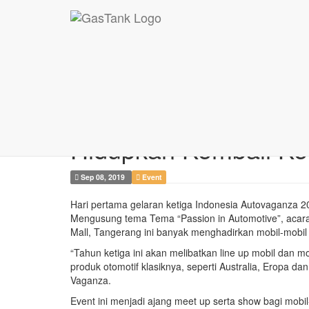
The 3rd Indonesia ...
The 3rd Indonesia Au
Hidupkan Kembali Ke
Sep 08, 2019
Event
Hari pertama gelaran ketiga Indonesia Autovaganza 20
Mengusung tema Tema “Passion in Automotive”, acara 
Mall, Tangerang ini banyak menghadirkan mobil-mobil 
“Tahun ketiga ini akan melibatkan line up mobil dan m
produk otomotif klasiknya, seperti Australia, Eropa da
Vaganza.
Event ini menjadi ajang meet up serta show bagi mobi