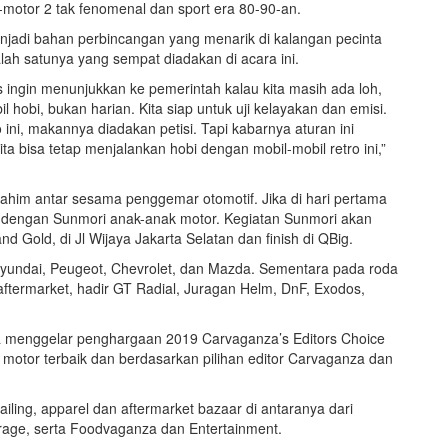
motor 2 tak fenomenal dan sport era 80-90-an.
enjadi bahan perbincangan yang menarik di kalangan pecinta
lah satunya yang sempat diadakan di acara ini.
us ingin menunjukkan ke pemerintah kalau kita masih ada loh,
l hobi, bukan harian. Kita siap untuk uji kelayakan dan emisi.
 ini, makannya diadakan petisi. Tapi kabarnya aturan ini
a bisa tetap menjalankan hobi dengan mobil-mobil retro ini,”
rrahim antar sesama penggemar otomotif. Jika di hari pertama
an dengan Sunmori anak-anak motor. Kegiatan Sunmori akan
d Gold, di Jl Wijaya Jakarta Selatan dan finish di QBig.
 Hyundai, Peugeot, Chevrolet, dan Mazda. Sementara pada roda
aftermarket, hadir GT Radial, Juragan Helm, DnF, Exodos,
 menggelar penghargaan 2019 Carvaganza’s Editors Choice
otor terbaik dan berdasarkan pilihan editor Carvaganza dan
ailing, apparel dan aftermarket bazaar di antaranya dari
ge, serta Foodvaganza dan Entertainment.