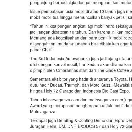
pengunjung bernostalgia dengan menghadirkan motor-
Issue pembatasan usia mobil di atas 10 tahun juga m
mobil-mobil tua hingga memunculkan banyak petisi, sa
“Tahun ini kita pengen angkat lagi mobil retro sekalig
jadi jangan dibatesin 10 tahun. Dan karena ini kan mobi
Memang ada kegeilisahan dari para pemilik mobil retro
ditangguhkan, mudah-mudahan bisa dibatalkan agar kit
papar Chalil.
The 3rd Indonesia Autovaganza juga jadi ajang silatu
diisi dengan konvoi mobil, hari kedua akan diramaik
dipimpin oleh Omarannas start dari The Gade Coffee an
Sementara eksibitor yang hadir di antaranya Toyota,
dua, hadir Ducati, Triumph, dan Moto Guzzi. Mewakili 
hingga Holy 72 Garage dan Indonesia Die Cast Expo.
Tahun ini carvaganza.com dan motovaganza.com juga
Award yang merupakan penghargaan untuk mobil dan m
Motovaganza.
Terdapat juga Detailing & Coating Demo dari Elpro Det
Juragan Helm, DM, DNF. EXODOS 57 dan Holy 72 Gara