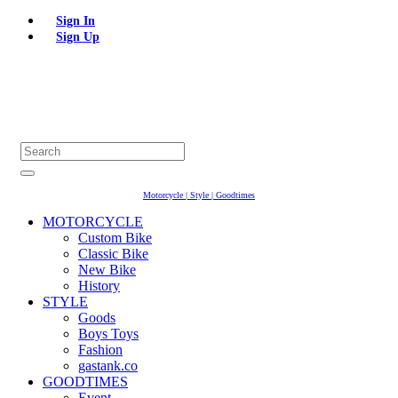
Sign In
Sign Up
Motorcycle | Style | Goodtimes
MOTORCYCLE
Custom Bike
Classic Bike
New Bike
History
STYLE
Goods
Boys Toys
Fashion
gastank.co
GOODTIMES
Event