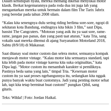
Dalam kehidupan nyata, mereka memang dikenal menyukai motor
klasik. Berkat kegemarannya pada roda dua ini juga lah yang
mengantarkan mereka untuk bermain dalam film The Tarix Jabrix
yang beredar pada tahun 2008 silam.
“Kalau kita senengnya dulu sering riding berlima sore-sore, ngopi di
sekitaran kota Bandung, endingnya kita bikin 3 film,” saut Dipa,
bassist The Cangcuters. “Motoran yang asik itu ya saat sore, rame-
rame, jangan pas panas, dan yang pasti taat aturan,” kata Tria, sang
vokalis saat mereka ditemui di ajang Suryanation Motorland 2018,
Sabtu (8/9/18) di Makassar.
Saat ditanay soal motor custom dan selera motor, semuanya kompak
menjawab motor vintage. “Kalau motor kita semuanya standard, tapi
kita lebih pada motor vintage karena kita suka originalitas,” kata
Dipa lagi. “Motor custom itu menambah karakter si pemiliknya.
Pastinya beda sama yang lain,” timpal Tria. “Keseruan motor
custom itu ya saat proses ngebangunnya itu, sedangkan kita nggak
punya banyak waktu buat customnya. Jadi yang penting motor sehat
lah, tapi kita tetap berminat buat custom!” pungkas Qibil, sang
gitaris.
Teks: Wildaf | Foto: Jordan Haikal.