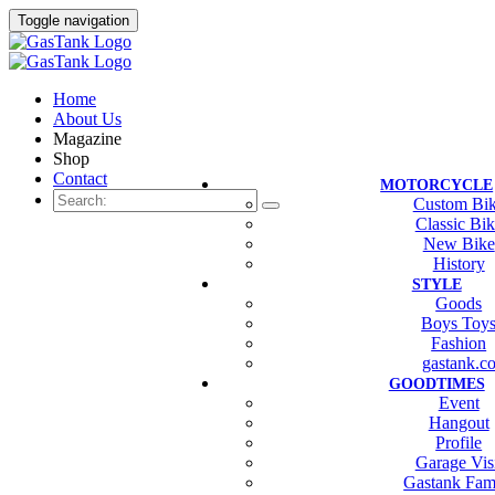
Toggle navigation
Home
About Us
Magazine
Shop
Contact
MOTORCYCLE
Custom Bi
Classic Bi
New Bike
History
STYLE
Goods
Boys Toy
Fashion
gastank.c
GOODTIMES
Event
Hangout
Profile
Garage Vis
Gastank Fam