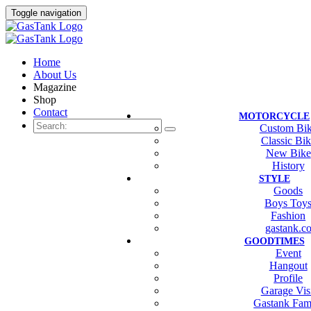
Toggle navigation
Home
About Us
Magazine
Shop
Contact
MOTORCYCLE
Custom Bi
Classic Bi
New Bike
History
STYLE
Goods
Boys Toy
Fashion
gastank.c
GOODTIMES
Event
Hangout
Profile
Garage Vis
Gastank Fam