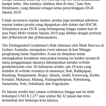
hampir habis. Jika totalnya silahkan lihat di situs,” kata Seto
Hendrianto, yang didaulat sebagai ketua penyelenggara DGR
Jakarta 2019.
Untuk awareness seputar kanker, penitia juga membuat talkshow
seputar kanker prostat yang dipaparkan oleh dokter dari RSCM.
Selanjutnya acara DGR yang berlangsung hingga malam hari di
area Parjo Mob=vement Jakarta 2019 juga dihibur dengan perform
dari @theriotcub dan @diskopantera.
The Distinguished Gentleman's Ride diinisiasi oleh Mark Hawwa di
Sydney Australia, merupakan event tahunan di hari Minggu
penghujung bulan September. Acara ini ditujukan untuk
meningkatkan kesadaran masyarakat tentang isu kanker prostat di
mana penggalangan dananya dikumpulkan melalui website
gentlemensride.com. Di Indonesia sendiri, ada 18 kota yang
terdaftar di website resminya di antaranya; Bali, Balikpapan,
Bandung, Banjarmasin, Bogor, Jakarta, Jambi, Karawang, Kediri,
Kendari, Makassar, Malang, Padangsidimpuan, Palembang,
Samarinda, Solo, Sukabumi, dan Yogyakarta.
Di Jakarta sendiri dari catatan websitenya hingga saat ini telah
terkumpul USD $ 2.277 atau sekitar Rp 32 jutaan dan terus
bertambah dari beberapa kota lainnya.