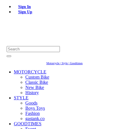
Sign In
Sign Up
Motorcycle | Style | Goodtimes
MOTORCYCLE
Custom Bike
Classic Bike
New Bike
History
STYLE
Goods
Boys Toys
Fashion
gastank.co
GOODTIMES
Event