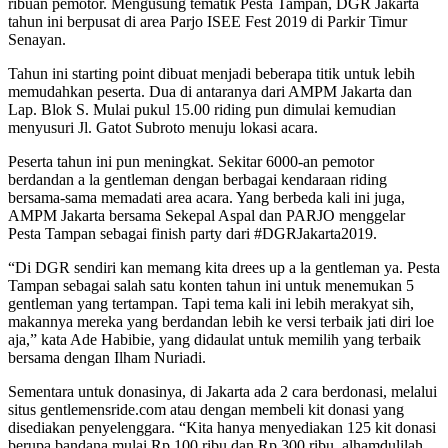
ribuan pemotor. Mengusung tematik Pesta Tampan, DGR Jakarta
tahun ini berpusat di area Parjo ISEE Fest 2019 di Parkir Timur
Senayan.
Tahun ini starting point dibuat menjadi beberapa titik untuk lebih
memudahkan peserta. Dua di antaranya dari AMPM Jakarta dan
Lap. Blok S. Mulai pukul 15.00 riding pun dimulai kemudian
menyusuri Jl. Gatot Subroto menuju lokasi acara.
Peserta tahun ini pun meningkat. Sekitar 6000-an pemotor
berdandan a la gentleman dengan berbagai kendaraan riding
bersama-sama memadati area acara. Yang berbeda kali ini juga,
AMPM Jakarta bersama Sekepal Aspal dan PARJO menggelar
Pesta Tampan sebagai finish party dari #DGRJakarta2019.
“Di DGR sendiri kan memang kita drees up a la gentleman ya. Pesta
Tampan sebagai salah satu konten tahun ini untuk menemukan 5
gentleman yang tertampan. Tapi tema kali ini lebih merakyat sih,
makannya mereka yang berdandan lebih ke versi terbaik jati diri loe
aja,” kata Ade Habibie, yang didaulat untuk memilih yang terbaik
bersama dengan Ilham Nuriadi.
Sementara untuk donasinya, di Jakarta ada 2 cara berdonasi, melalui
situs gentlemensride.com atau dengan membeli kit donasi yang
disediakan penyelenggara. “Kita hanya menyediakan 125 kit donasi
berupa bandana mulai Rp 100 ribu dan Rp 300 ribu, alhamdulilah