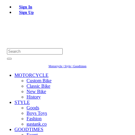
Sign In
Sign Up
Motorcycle | Style | Goodtimes
MOTORCYCLE
Custom Bike
Classic Bike
New Bike
History
STYLE
Goods
Boys Toys
Fashion
gastank.co
GOODTIMES
Event