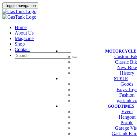
Toggle navigation
Home
About Us
Magazine
Shop
Contact
MOTORCYCLE
Custom Bi
Classic Bi
New Bike
History
STYLE
Goods
Boys Toy
Fashion
gastank.c
GOODTIMES
Event
Hangout
Profile
Garage Vis
Gastank Fam