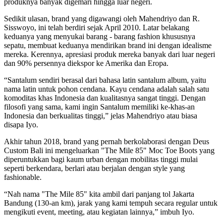
produknya banyak digemari hingga luar negeri.
Sedikit ulasan, brand yang digawangi oleh Mahendriyo dan R.
Sisswoyo, ini telah berdiri sejak April 2010. Latar belakang
keduanya yang menyukai barang - barang fashion khususnya
sepatu, membuat keduanya mendirikan brand ini dengan idealisme
mereka. Kerennya, apresiasi produk mereka banyak dari luar negeri
dan 90% persennya diekspor ke Amerika dan Eropa.
“Santalum sendiri berasal dari bahasa latin santalum album, yaitu
nama latin untuk pohon cendana. Kayu cendana adalah salah satu
komoditas khas Indonesia dan kualitasnya sangat tinggi. Dengan
filosofi yang sama, kami ingin Santalum memiliki ke-khas-an
Indonesia dan berkualitas tinggi,” jelas Mahendriyo atau biasa
disapa Iyo.
Akhir tahun 2018, brand yang pernah berkolaborasi dengan Deus
Custom Bali ini mengeluarkan "The Mile 85" Moc Toe Boots yang
diperuntukkan bagi kaum urban dengan mobilitas tinggi mulai
seperti berkendara, berlari atau berjalan dengan style yang
fashionable.
“Nah nama "The Mile 85" kita ambil dari panjang tol Jakarta
Bandung (130-an km), jarak yang kami tempuh secara regular untuk
mengikuti event, meeting, atau kegiatan lainnya,” imbuh Iyo.