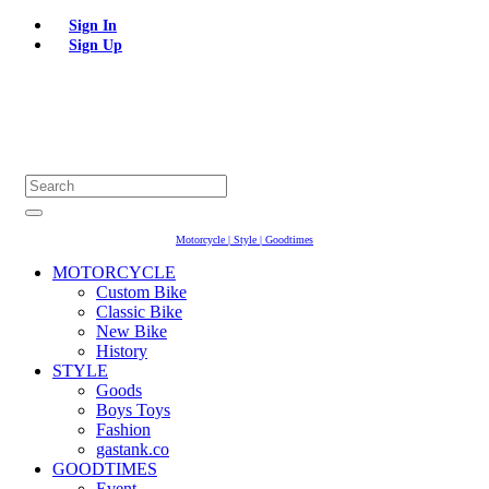
Sign In
Sign Up
Motorcycle | Style | Goodtimes
MOTORCYCLE
Custom Bike
Classic Bike
New Bike
History
STYLE
Goods
Boys Toys
Fashion
gastank.co
GOODTIMES
Event