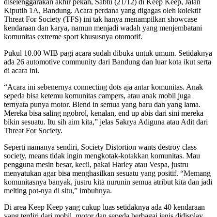
diselenggarakan akhir pekan, Sabtu (21/12) di Keep Keep, Jalan
Kiputih 1A, Bandung. Acara perdana yang digagas oleh kolektif
Threat For Society (TFS) ini tak hanya menampilkan showcase
kendaraan dan karya, namun menjadi wadah yang menjembatani
komunitas extreme sport khususnya otomotif.
Pukul 10.00 WIB pagi acara sudah dibuka untuk umum. Setidaknya
ada 26 automotive community dari Bandung dan luar kota ikut serta
di acara ini.
“Acara ini sebenernya connecting dots aja antar komunitas. Anak
sepeda bisa ketemu komunitas campers, atau anak mobil juga
ternyata punya motor. Blend in semua yang baru dan yang lama.
Mereka bisa saling ngobrol, kenalan, end up abis dari sini mereka
bikin sesuatu. Itu sih aim kita,” jelas Sakrya Adiguna atau Adit dari
Threat For Society.
Seperti namanya sendiri, Society Distortion wants destroy class
society, means tidak ingin mengkotak-kotakkan komunitas. Mau
pengguna mesin besar, kecil, pakai Harley atau Vespa, justru
menyatukan agar bisa menghasilkan sesuatu yang positif. “Memang
komunitasnya banyak, justru kita nurunin semua atribut kita dan jadi
melting pot-nya di situ,” imbuhnya.
Di area Keep Keep yang cukup luas setidaknya ada 40 kendaraan
yang terdiri dari mobil, motor dan sepeda berbagai jenis didisplay.