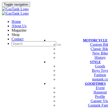
Toggle navigation
Home
About Us
Magazine
Shop
Contact
MOTORCYCLE
Custom Bi
Classic Bi
New Bike
History
STYLE
Goods
Boys Toy
Fashion
gastank.c
GOODTIMES
Event
Hangout
Profile
Garage Vis
Gastank Fam