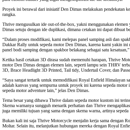
Proyek ini berawal dari inisiatif Den Dimas melakukan pendekatan k
rangka.
Thrive mengusulkan ide out-of-the-box, yakni menggunakan elemen
Dimas setuju dengan ide duplikasi, dimana cetakan ini dapat dibuat 
“Dalam proses modifikasi, kami melepas panel samping asli dan spak
Dakkar Rally untuk sepeda motor Den Dimas, karena kami yakin ini
panel bodi samping dengan spakbor belakang sebagai satu kesatuan,”
Ketika hasil cetakan 3D dirasa sudah memenuhi harapan, Thrive Mot
motor Den Dimas dengan elemen lain, seperti lampu sein THRV te
3D, Brace Headlight 3D Printed, Tail tidy, Undertail Cover, dan Pass
“Saya sangat tertarik untuk memodifikasi Royal Enfield Himalayan 
adalah kanvas yang sempurna untuk proyek ini karena sepeda motor in
sepeda motor adventure lain,” jelas Den Dimas.
Tema besar yang dibawa Thrive dalam sepeda motor kustom ini terin
Skema warnanya sungguh menarik perhatian dan Thrive mengaplikas
juga memiliki tujuan yang sama dengan skema warna, artinya sepeda 
Bukan kali ini saja Thrive Motorcycle menjalin kerja sama dengan R
Moltar. Selain itu, melanjutkan hubungan mereka dengan Royal Enfi