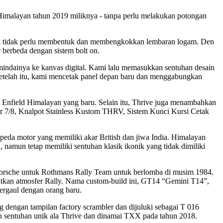
 Himalayan tahun 2019 miliknya - tanpa perlu melakukan potongan
gga tidak perlu membentuk dan membengkokkan lembaran logam. Den
 berbeda dengan sistem bolt on.
emindainya ke kanvas digital. Kami lalu memasukkan sentuhan desain
etelah itu, kami mencetak panel depan baru dan menggabungkan
l Enfield Himalayan yang baru. Selain itu, Thrive juga menambahkan
 7/8, Knalpot Stainless Kustom THRV, Sistem Kunci Kursi Cetak
eda motor yang memiliki akar British dan jiwa India. Himalayan
namun tetap memiliki sentuhan klasik ikonik yang tidak dimiliki
h Porsche untuk Rothmans Rally Team untuk berlomba di musim 1984.
tkan atmosfer Rally. Nama custom-build ini, GT14 “Gemini T14”,
ergaul dengan orang baru.
 dengan tampilan factory scrambler dan dijuluki sebagai T 016
an sentuhan unik ala Thrive dan dinamai TXX pada tahun 2018.