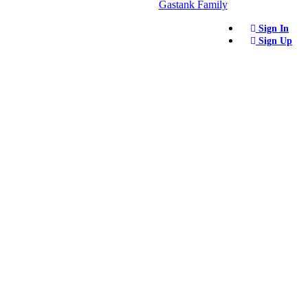
Gastank Family
Sign In
Sign Up