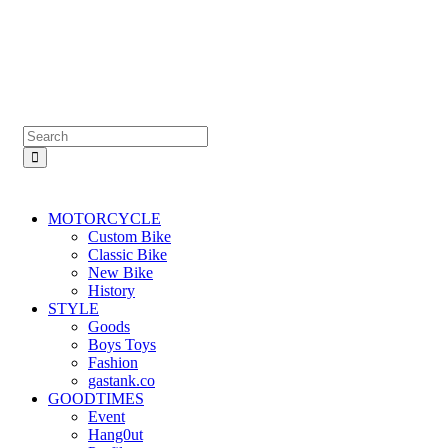
MOTORCYCLE
Custom Bike
Classic Bike
New Bike
History
STYLE
Goods
Boys Toys
Fashion
gastank.co
GOODTIMES
Event
Hang0ut