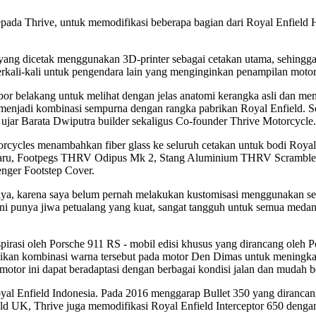
epada Thrive, untuk memodifikasi beberapa bagian dari Royal Enfield
 yang dicetak menggunakan 3D-printer sebagai cetakan utama, sehin
berkali-kali untuk pengendara lain yang menginginkan penampilan motor
bor belakang untuk melihat dengan jelas anatomi kerangka asli dan m
 menjadi kombinasi sempurna dengan rangka pabrikan Royal Enfield. S
 ujar Barata Dwiputra builder sekaligus Co-founder Thrive Motorcycle.
orcycles menambahkan fiber glass ke seluruh cetakan untuk bodi Roya
rbaru, Footpegs THRV Odipus Mk 2, Stang Aluminium THRV Scrambler
enger Footstep Cover.
saya, karena saya belum pernah melakukan kustomisasi menggunakan sep
i punya jiwa petualang yang kuat, sangat tangguh untuk semua medan, 
spirasi oleh Porsche 911 RS - mobil edisi khusus yang dirancang ole
ikan kombinasi warna tersebut pada motor Den Dimas untuk meningka
motor ini dapat beradaptasi dengan berbagai kondisi jalan dan mudah b
oyal Enfield Indonesia. Pada 2016 menggarap Bullet 350 yang dirancang
eld UK, Thrive juga memodifikasi Royal Enfield Interceptor 650 deng