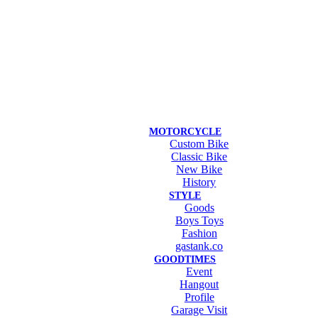
MOTORCYCLE
Custom Bike
Classic Bike
New Bike
History
STYLE
Goods
Boys Toys
Fashion
gastank.co
GOODTIMES
Event
Hangout
Profile
Garage Visit