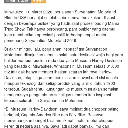
Mar 16, 2020
Event
Milwaukee, 16 Maret 2020, perjalanan Suryanation Motorland
Ride to USA berlanjut setelah sebelumnya melakukan diskusi
dengan beberapa builder yang hadir saat proses loading Mama
Tried Show. Tak hanya berbincang, para builder yang ditemui
juga memberikan apresiasi positif terhadap empat motor
pemenang Suryanation Motorland 2019.
Di akhir minggu lalu, perjalanan inspiratif tim Suryanation
Motorland dilanjutkan menuju salah satu destinasi wajib bagi para
builder maupun pecinta roda dua yaitu Museum Harley-Davidson
yang berada di Milwaukee, Winsconsin. Museum seluas 81.000
m2 ini tidak hanya memperlihatkan sejarah lahirnya Harley-
Davidson, tetapi juga akan menjelaskan inovasi dari sisi desain
maupun teknologi dari setiap produk yang lahir di tahun 1903
tersebut. Sudah tentu, kunjungan ke museum ini akan semakin
memperkaya pengetahuan sekaligus memberikan inspirasi
kepada seluruh tim Suryanantion Motorland.
“Di Museum Harley-Davidson, saya melihat dua chopper paling
terkenal, Captain America Bike dan Billy Bike. Rasanya
menyenangkan banget bisa menikmati motor-motor chopper
keren di negara asalnya. Saya jadi dapat banyak ilmu dan