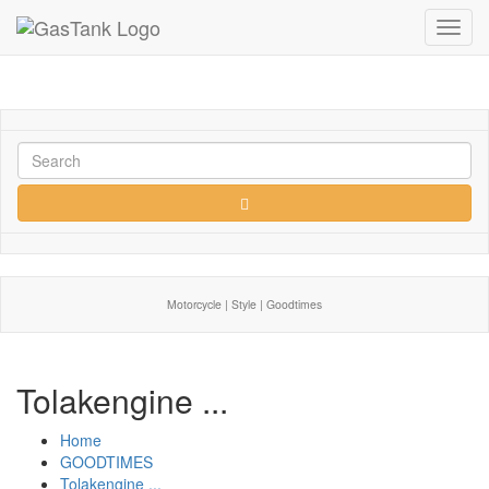
Toggl
navig
Motorcycle | Style | Goodtimes
Tolakengine ...
Home
GOODTIMES
Tolakengine ...