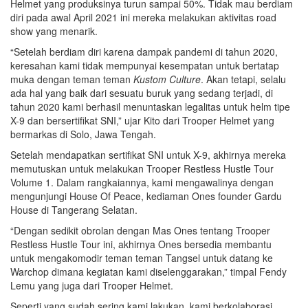
Helmet yang produksinya turun sampai 50%. Tidak mau berdiam
diri pada awal April 2021 ini mereka melakukan aktivitas road
show yang menarik.
“Setelah berdiam diri karena dampak pandemi di tahun 2020,
keresahan kami tidak mempunyai kesempatan untuk bertatap
muka dengan teman teman
Kustom Culture
. Akan tetapi, selalu
ada hal yang baik dari sesuatu buruk yang sedang terjadi, di
tahun 2020 kami berhasil menuntaskan legalitas untuk helm tipe
X-9 dan bersertifikat SNI,” ujar Kito dari Trooper Helmet yang
bermarkas di Solo, Jawa Tengah.
Setelah mendapatkan sertifikat SNI untuk X-9, akhirnya mereka
memutuskan untuk melakukan Trooper Restless Hustle Tour
Volume 1. Dalam rangkaiannya, kami mengawalinya dengan
mengunjungi House Of Peace, kediaman Ones founder Gardu
House di Tangerang Selatan.
“Dengan sedikit obrolan dengan Mas Ones tentang Trooper
Restless Hustle Tour ini, akhirnya Ones bersedia membantu
untuk mengakomodir teman teman Tangsel untuk datang ke
Warchop dimana kegiatan kami diselenggarakan,” timpal Fendy
Lemu yang juga dari Trooper Helmet.
Seperti yang sudah sering kami lakukan, kami berkolaborasi