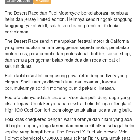
Jan 29, 2019
Goods
The Desert Race dan Fuel Motorcycle berkolaborasi membuat
helm dan jersey limited edition. Helmnya sendiri nggak tanggung-
tanggung, yakni Veldt, salah satu brand premium di dunia
perheleman.
The Desert Race sendiri merupakan festival motor di California
yang memadukan antara penggemar sepeda motor, pembalap
motorcross, para pemula dan professional, builder, speed shop,
dan semua penggemar balap roda dua dan roda empat di
seluruh dunia.
Helm kolaborasi ini mengusung gaya retro dengan livery yang
elegan. Shell luarnya didesain kuat dan nyaman, karena
peruntukannya sendiri memang buat dipakai di lintasan.
Feature lainnya adalah snap-on visor dan pelindung dagu yang
bisa dilepas. Untuk kenyamanan ekstra, helm ini juga dilengkapi
High IQ® Cool Comfort technology untuk aliran udara yang baik.
Pola khas chequered dengan warna oranye dan hitam yang ada
di bagian dagunya juga keren, dan memperlihatkan sebagai helm
kopling yang tampil beda. The Dessert X Fuel Motorcycle Veldt
Helmet dibanderol €1,000.00 atau sekitar Rp 16 juta untuk saat