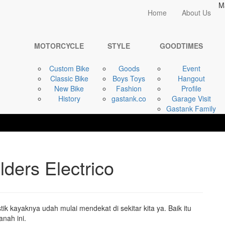
M
Home
Home
About Us
MOTORCYCLE
Vespa Sprint 1977 |
MOTORCYCLE
STYLE
GOODTIMES
Custom Bike
Goods
Event
Classic Bike
Boys Toys
Hangout
New Bike
Fashion
Profile
History
gastank.co
Garage Visit
Gastank Family
lders Electrico
tik kayaknya udah mulai mendekat di sekitar kita ya. Baik itu
nah ini.