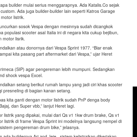
apa builder mulai serius menggarapnya. Ada Katalis.Co sejak
custom. Ada juga builder-builder lain seperti Katros Garage
otor listrik.
eluncurkan sosok Vespa dengan mesinnya sudah dicangkok
 populasi scooter asal Italia ini di negara kita cukup bejibun,
motor lisrik.
andalkan atau donornya dari Vespa Sprint 1977. “Biar enak
mpai kita pasang part aftermarket dari Vespa,” ujar Heret
 grimeca (SIP) agar pengereman lebih mumpuni. Sedangkan
and shock vespa Excel.
andalkan setang berikut rumah lampu yang jadi ciri khas scooter
lagi presneling di bagian kanan setang.
s kita ganti dengan motor listrik sudah PnP denga body
Bajaj, dan Super vbb,” lanjut Heret lagi.
listrik yang dipakai, mulai dari Qs v1 1kw drum brake, Qs v1
r listrik di frame Vespa Sprint ini modelnya langsung nempel di
 sistem pengereman drum bike,” jelasnya.
im ada buildernya Ari and Jeje , sistem kelistraikan dikerjakan