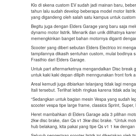
Klo di skena custom EV sudah jadi mainan baru, beber
tahun lalu sudah develop beberapa model motor listrik 
yang digandeng oleh salah satu kampus untuk custom m
Begitu juga dengan Elders Garage yang baru saja m
dynamo motor listrik. Menarik dan unik dilihatnya karena
memengkinkan banget bahan motornya diganti dengan 
Scooter yang diberi sebutan Elders Electrico ini meng
tampilannya dikasih sentuhan custom, mulai bodinya sa
Frasthio dari Elders Garage.
Untuk part aftermarketnya mengandalkan Disc break
untuk kaki kaki depan dilipih menngunakan front fork 
Areal kemudi juga dibiarkan telanjang tidak lagi meng
Itali tersebut. Terlihat lebih ringkas karena tidak ada 
“Sedangkan untuk bagian mesin Vespa yang sudah lepa
scooter vespa tipe large frame, classics Sprint, Super, 
Heret mambahkan di Elders Garage ada 3 pilihan motor 
2kw disc brake, dan Qs v1 3kw disc brake. “Untuk moto
hub belakang, kita pakai yang tipe Qs v1 1 kw dengan
Seluruh pengerjaan scooter listrik ini dikerjakan oleh t