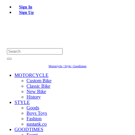
Sign In
Sign Up
Motorcycle | Style | Goodtimes
MOTORCYCLE
Custom Bike
Classic Bike
New Bike
History
STYLE
Goods
Boys Toys
Fashion
gastank.co
GOODTIMES
Event