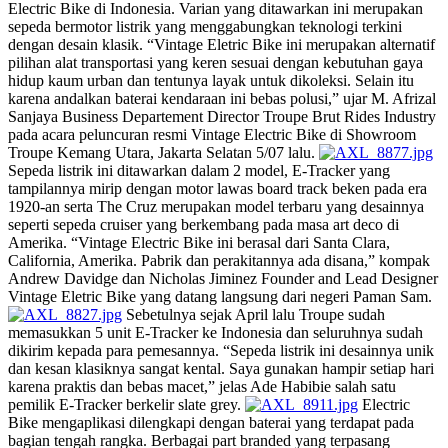
Electric Bike di Indonesia. Varian yang ditawarkan ini merupakan
sepeda bermotor listrik yang menggabungkan teknologi terkini
dengan desain klasik. “Vintage Eletric Bike ini merupakan alternatif
pilihan alat transportasi yang keren sesuai dengan kebutuhan gaya
hidup kaum urban dan tentunya layak untuk dikoleksi. Selain itu
karena andalkan baterai kendaraan ini bebas polusi,” ujar M. Afrizal
Sanjaya Business Departement Director Troupe Brut Rides Industry
pada acara peluncuran resmi Vintage Electric Bike di Showroom
Troupe Kemang Utara, Jakarta Selatan 5/07 lalu.
Sepeda listrik ini ditawarkan dalam 2 model, E-Tracker yang
tampilannya mirip dengan motor lawas board track beken pada era
1920-an serta The Cruz merupakan model terbaru yang desainnya
seperti sepeda cruiser yang berkembang pada masa art deco di
Amerika. “Vintage Electric Bike ini berasal dari Santa Clara,
California, Amerika. Pabrik dan perakitannya ada disana,” kompak
Andrew Davidge dan Nicholas Jiminez Founder and Lead Designer
Vintage Eletric Bike yang datang langsung dari negeri Paman Sam.
Sebetulnya sejak April lalu Troupe sudah
memasukkan 5 unit E-Tracker ke Indonesia dan seluruhnya sudah
dikirim kepada para pemesannya. “Sepeda listrik ini desainnya unik
dan kesan klasiknya sangat kental. Saya gunakan hampir setiap hari
karena praktis dan bebas macet,” jelas Ade Habibie salah satu
pemilik E-Tracker berkelir slate grey.
Electric
Bike mengaplikasi dilengkapi dengan baterai yang terdapat pada
bagian tengah rangka. Berbagai part branded yang terpasang