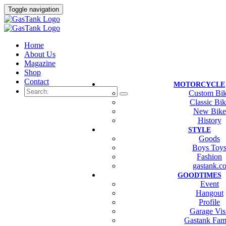
Toggle navigation
Home
About Us
Magazine
Shop
Contact
MOTORCYCLE
Custom Bi
Classic Bi
New Bike
History
STYLE
Goods
Boys Toy
Fashion
gastank.c
GOODTIMES
Event
Hangout
Profile
Garage Vis
Gastank Fam