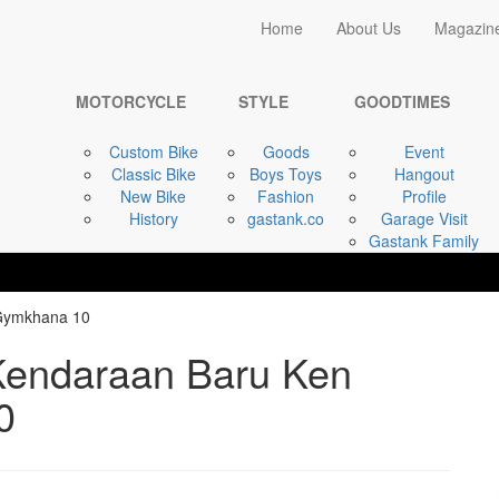
Home
Home
About Us
Magazin
STYLE
Vintage Ford F-150,
MOTORCYCLE
STYLE
GOODTIMES
Custom Bike
Goods
Event
Classic Bike
Boys Toys
Hangout
New Bike
Fashion
Profile
History
gastank.co
Garage Visit
Gastank Family
 Kendaraan Baru Ken
0