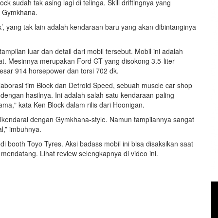
sudah tak asing lagi di telinga. Skill driftingnya yang
of Gymkhana.
ck’, yang tak lain adalah kendaraan baru yang akan dibintanginya
pilan luar dan detail dari mobil tersebut. Mobil ini adalah
at. Mesinnya merupakan Ford GT yang disokong 3.5-liter
sar 914 horsepower dan torsi 702 dk.
kolaborasi tim Block dan Detroid Speed, sebuah muscle car shop
dengan hasilnya. Ini adalah salah satu kendaraan paling
ma," kata Ken Block dalam rilis dari Hoonigan.
k dikendarai dengan Gymkhana-style. Namun tampilannya sangat
al,” imbuhnya.
i booth Toyo Tyres. Aksi badass mobil ini bisa disaksikan saat
endatang. Lihat review selengkapnya di video ini.