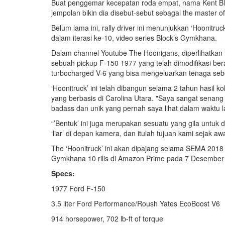
Buat penggemar kecepatan roda empat, nama Kent Block 
jempolan bikin dia disebut-sebut sebagai the master 
Belum lama ini, rally driver ini menunjukkan ‘Hoonitru
dalam iterasi ke-10, video series Block’s Gymkhana.
Dalam channel Youtube The Hoonigans, diperlihatkan tam
sebuah pickup F-150 1977 yang telah dimodifikasi ber
turbocharged V-6 yang bisa mengeluarkan tenaga sebe
‘Hoonitruck’ ini telah dibangun selama 2 tahun hasil 
yang berbasis di Carolina Utara. "Saya sangat senang 
badass dan unik yang pernah saya lihat dalam waktu la
“’Bentuk’ ini juga merupakan sesuatu yang gila untu
‘liar’ di depan kamera, dan itulah tujuan kami sejak aw
The ‘Hoonitruck’ ini akan dipajang selama SEMA 2018 d
Gymkhana 10 rilis di Amazon Prime pada 7 Desember m
Specs:
1977 Ford F-150
3.5 liter Ford Performance/Roush Yates EcoBoost V6
914 horsepower, 702 lb-ft of torque