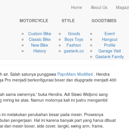
Home
Home
About Us
Magaz
MOTORCYCLE
W175 Boxer Engine ...
MOTORCYCLE
STYLE
GOODTIMES
Custom Bike
Goods
Event
Classic Bike
Boys Toys
Hangout
New Bike
Fashion
Profile
by Papnmam Modified
History
gastank.co
Garage Visit
Gastank Family
ah air. Salah satunya punggawa
PapnMam Modified
,
Hendra
ro menjadi berkonfigurasi boxer dan diupgrade menjadi 400
diubah sama ownernya,” buka Hendra. Adi Siswo Widjono sang
g miring ke atas. Namun motornya kali ini justru mengambil
ng ini melakukan perubahan besar pada mesin. Prosesnya
bulan pengerjaan. Hal ini karena banyak part yang harus dibuat
 dari mesin boxer, side cover, tangki, swing arm, frame,