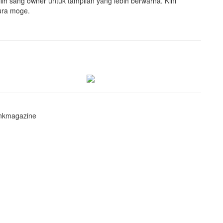
ih sang owner untuk tampilan yang lebih berwarna. Kini
ura moge.
nkmagazine