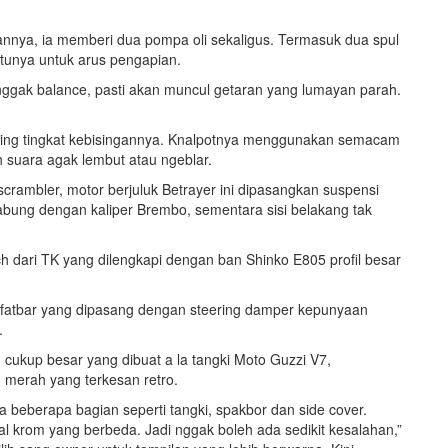
annya, ia memberi dua pompa oli sekaligus. Termasuk dua spul
tunya untuk arus pengapian.
 nggak balance, pasti akan muncul getaran yang lumayan parah.
tting tingkat kebisingannya. Knalpotnya menggunakan semacam
ih suara agak lembut atau ngeblar.
crambler, motor berjuluk Betrayer ini dipasangkan suspensi
bung dengan kaliper Brembo, sementara sisi belakang tak
h dari TK yang dilengkapi dengan ban Shinko E805 profil besar
 fatbar yang dipasang dengan steering damper kepunyaan
.
 cukup besar yang dibuat a la tangki Moto Guzzi V7,
 merah yang terkesan retro.
a beberapa bagian seperti tangki, spakbor dan side cover.
ial krom yang berbeda. Jadi nggak boleh ada sedikit kesalahan,”