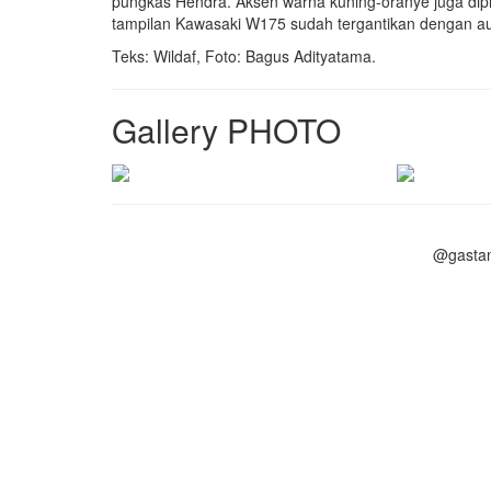
pungkas Hendra. Aksen warna kuning-oranye juga dipil
tampilan Kawasaki W175 sudah tergantikan dengan a
Teks: Wildaf, Foto: Bagus Adityatama.
Gallery PHOTO
@gasta