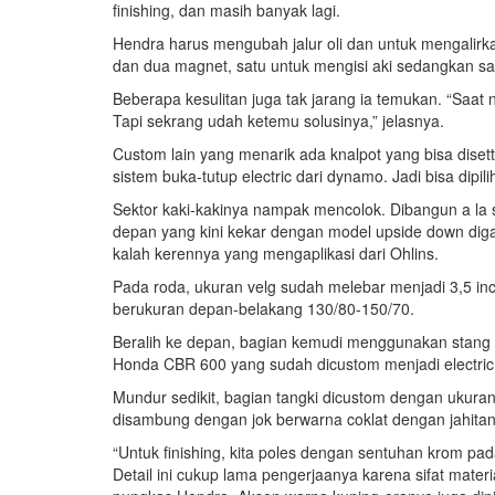
finishing, dan masih banyak lagi.
Hendra harus mengubah jalur oli dan untuk mengalirk
dan dua magnet, satu untuk mengisi aki sedangkan sa
Beberapa kesulitan juga tak jarang ia temukan. “Saat
Tapi sekrang udah ketemu solusinya,” jelasnya.
Custom lain yang menarik ada knalpot yang bisa dise
sistem buka-tutup electric dari dynamo. Jadi bisa dipil
Sektor kaki-kakinya nampak mencolok. Dibangun a la s
depan yang kini kekar dengan model upside down diga
kalah kerennya yang mengaplikasi dari Ohlins.
Pada roda, ukuran velg sudah melebar menjadi 3,5 inc
berukuran depan-belakang 130/80-150/70.
Beralih ke depan, bagian kemudi menggunakan stang
Honda CBR 600 yang sudah dicustom menjadi electric
Mundur sedikit, bagian tangki dicustom dengan ukuran
disambung dengan jok berwarna coklat dengan jahitan
“Untuk finishing, kita poles dengan sentuhan krom pad
Detail ini cukup lama pengerjaanya karena sifat mater