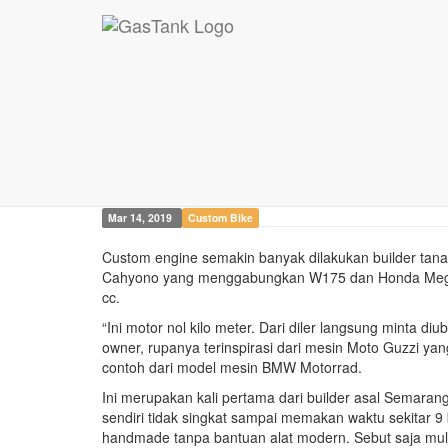
W175 Boxer Engine ...
W175 Boxer Engine 
Mar 14, 2019
Custom Bike
Custom engine semakin banyak dilakukan builder tan
Cahyono yang menggabungkan W175 dan Honda Mega P
cc.
“Ini motor nol kilo meter. Dari diler langsung minta 
owner, rupanya terinspirasi dari mesin Moto Guzzi yan
contoh dari model mesin BMW Motorrad.
Ini merupakan kali pertama dari builder asal Semara
sendiri tidak singkat sampai memakan waktu sekitar 9 
handmade tanpa bantuan alat modern. Sebut saja mulai