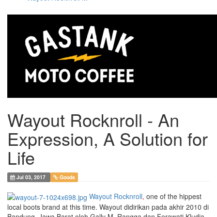
Wayout Rocknroll - An
Expression, A Solution for
Life
Jul 03, 2017
Goods
Wayout Rocknroll
,
one of the hippest
local boots brand at this time. Wayout didirikan pada akhir 2010 di
Bandung, Jawa Barat oleh Gally M. Rangga dan Ferawati Kludia