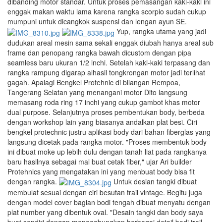
dibanding motor standar. Untuk proses pemasangan kaki-kaki ini
enggak makan waktu lama karena rangka scorpio sudah cukup
mumpuni untuk dicangkok suspensi dan lengan ayun SE.
Yup, rangka utama yang jadi
dudukan areal mesin sama sekali enggak diubah hanya areal sub
frame dan penopang rangka bawah dicustom dengan pipa
seamless baru ukuran 1/2 inchi. Setelah kaki-kaki terpasang dan
rangka rampung digarap alhasil tongkrongan motor jadi terlihat
gagah. Apalagi Bengkel Protehnic di bilangan Rempoa,
Tangerang Selatan yang menangani motor Dito langsung
memasang roda ring 17 inchi yang cukup gambot khas motor
dual purpose. Selanjutnya proses pembentukan body, berbeda
dengan workshop lain yang biasanya andalkan plat besi. Ciri
bengkel protechnic justru aplikasi body dari bahan fiberglas yang
langsung dicetak pada rangka motor. "Proses membentuk body
ini dibuat moke up lebih dulu dengan tanah liat pada rangkanya
baru hasilnya sebagai mal buat cetak fiber," ujar Ari builder
Protehnics yang mengatakan ini yang menbuat body bisa fit
dengan rangka.
Untuk desian tangki dibuat
membulat sesuai dengan ciri besutan trail vintage. Begitu juga
dengan model cover bagian bodi tengah dibuat menyatu dengan
plat number yang dibentuk oval. "Desain tangki dan body saya
buat sendiri dengan menggabungkan berbagai detail bodi trail