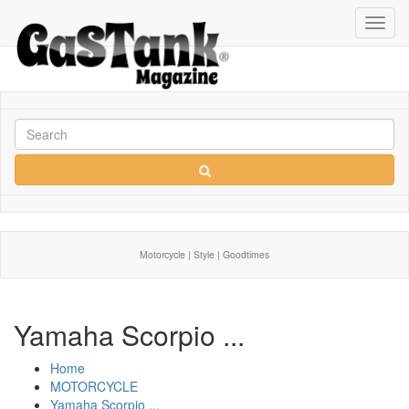
Toggl
navig
Motorcycle | Style | Goodtimes
Yamaha Scorpio ...
Home
MOTORCYCLE
Yamaha Scorpio ...