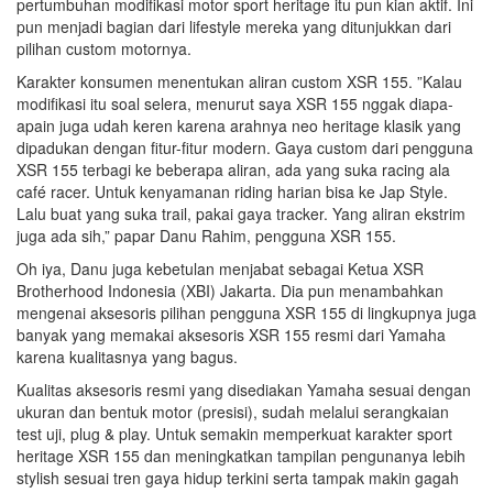
pertumbuhan modifikasi motor sport heritage itu pun kian aktif. Ini
pun menjadi bagian dari lifestyle mereka yang ditunjukkan dari
pilihan custom motornya.
Karakter konsumen menentukan aliran custom XSR 155. ”Kalau
modifikasi itu soal selera, menurut saya XSR 155 nggak diapa-
apain juga udah keren karena arahnya neo heritage klasik yang
dipadukan dengan fitur-fitur modern. Gaya custom dari pengguna
XSR 155 terbagi ke beberapa aliran, ada yang suka racing ala
café racer. Untuk kenyamanan riding harian bisa ke Jap Style.
Lalu buat yang suka trail, pakai gaya tracker. Yang aliran ekstrim
juga ada sih,” papar Danu Rahim, pengguna XSR 155.
Oh iya, Danu juga kebetulan menjabat sebagai Ketua XSR
Brotherhood Indonesia (XBI) Jakarta. Dia pun menambahkan
mengenai aksesoris pilihan pengguna XSR 155 di lingkupnya juga
banyak yang memakai aksesoris XSR 155 resmi dari Yamaha
karena kualitasnya yang bagus.
Kualitas aksesoris resmi yang disediakan Yamaha sesuai dengan
ukuran dan bentuk motor (presisi), sudah melalui serangkaian
test uji, plug & play. Untuk semakin memperkuat karakter sport
heritage XSR 155 dan meningkatkan tampilan pengunanya lebih
stylish sesuai tren gaya hidup terkini serta tampak makin gagah