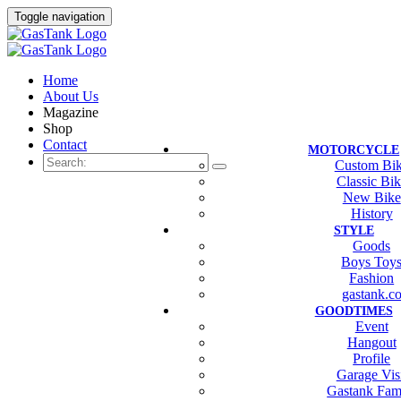
Toggle navigation
Home
About Us
Magazine
Shop
Contact
MOTORCYCLE
Custom Bi
Classic Bi
New Bike
History
STYLE
Goods
Boys Toy
Fashion
gastank.c
GOODTIMES
Event
Hangout
Profile
Garage Vis
Gastank Fam