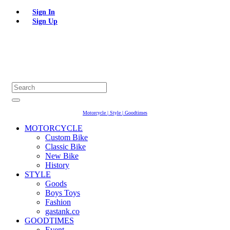
Sign In
Sign Up
Motorcycle | Style | Goodtimes
MOTORCYCLE
Custom Bike
Classic Bike
New Bike
History
STYLE
Goods
Boys Toys
Fashion
gastank.co
GOODTIMES
Event