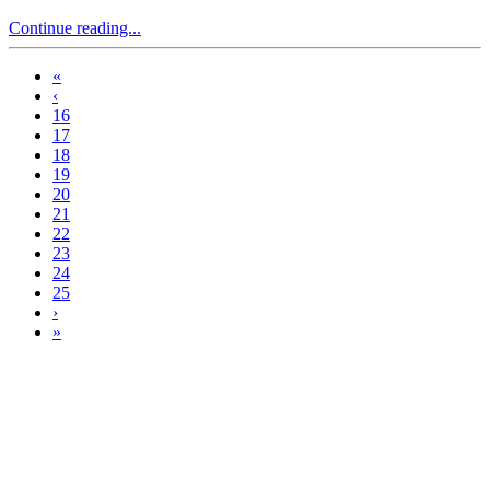
Continue reading...
«
‹
16
17
18
19
20
21
22
23
24
25
›
»