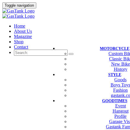
Toggle navigation
Home
About Us
Magazine
Shop
Contact
MOTORCYCLE
Custom Bi
Classic Bi
New Bike
History
STYLE
Goods
Boys Toy
Fashion
gastank.c
GOODTIMES
Event
Hangout
Profile
Garage Vis
Gastank Fam