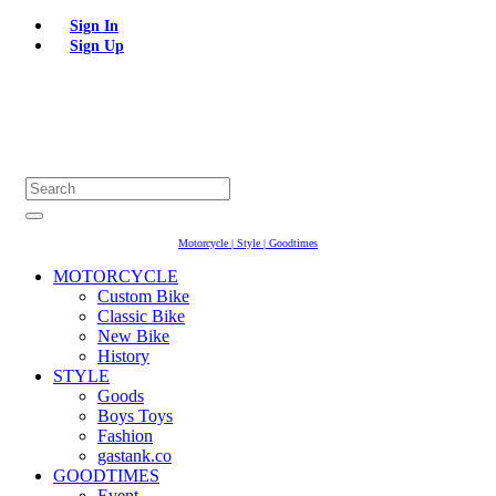
Sign In
Sign Up
Motorcycle | Style | Goodtimes
MOTORCYCLE
Custom Bike
Classic Bike
New Bike
History
STYLE
Goods
Boys Toys
Fashion
gastank.co
GOODTIMES
Event