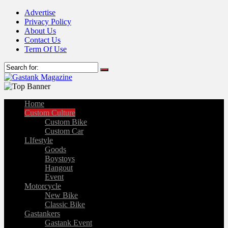
Advertise
Privacy Policy
About Us
Contact Us
Term Of Use
Home
Custom Culture
Custom Bike
Custom Car
LIfestyle
Goods
Boystoys
Hangout
Event
Motorcycle
New Bike
Classic Bike
Gastankers
Gastank Event