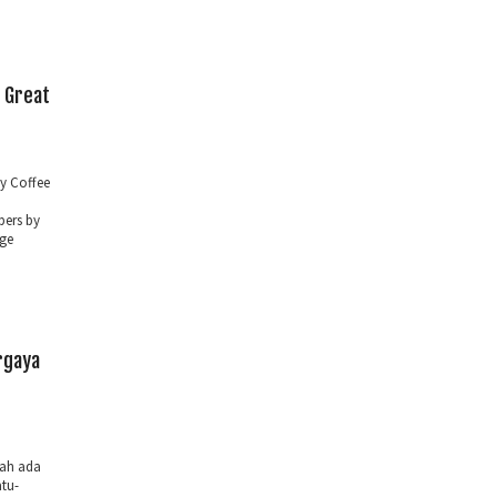
 Great
y Coffee
ers by
age
rgaya
lah ada
tu-