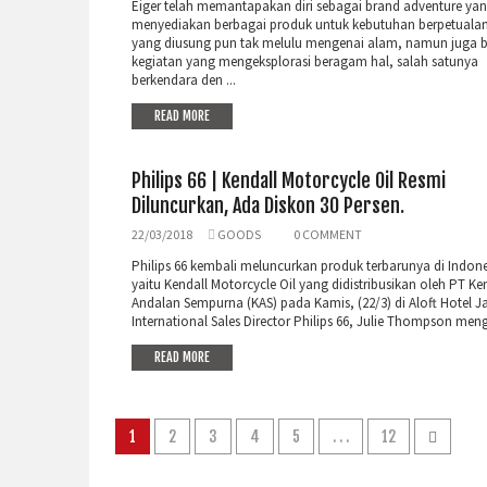
Eiger telah memantapakan diri sebagai brand adventure ya
menyediakan berbagai produk untuk kebutuhan berpetualan
yang diusung pun tak melulu mengenai alam, namun juga b
kegiatan yang mengeksplorasi beragam hal, salah satunya
berkendara den ...
READ MORE
Philips 66 | Kendall Motorcycle Oil Resmi
Diluncurkan, Ada Diskon 30 Persen.
22/03/2018
GOODS
0 COMMENT
Philips 66 kembali meluncurkan produk terbarunya di Indone
yaitu Kendall Motorcycle Oil yang didistribusikan oleh PT Ke
Andalan Sempurna (KAS) pada Kamis, (22/3) di Aloft Hotel Ja
International Sales Director Philips 66, Julie Thompson meng 
READ MORE
1
2
3
4
5
. . .
12