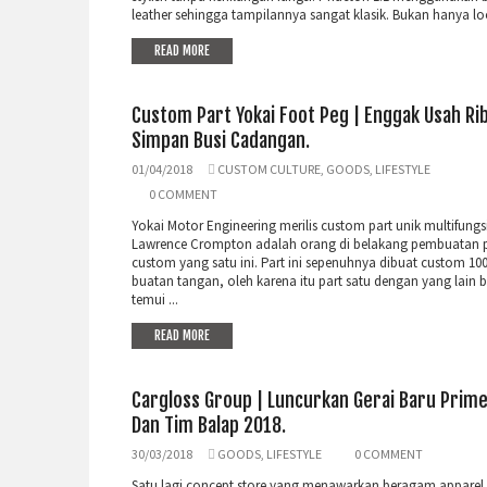
leather sehingga tampilannya sangat klasik. Bukan hanya loo
READ MORE
Custom Part Yokai Foot Peg | Enggak Usah Ri
Simpan Busi Cadangan.
01/04/2018
CUSTOM CULTURE
,
GOODS
,
LIFESTYLE
0 COMMENT
Yokai Motor Engineering merilis custom part unik multifungsi
Lawrence Crompton adalah orang di belakang pembuatan p
custom yang satu ini. Part ini sepenuhnya dibuat custom 10
buatan tangan, oleh karena itu part satu dengan yang lain b
temui ...
READ MORE
Cargloss Group | Luncurkan Gerai Baru Prim
Dan Tim Balap 2018.
30/03/2018
GOODS
,
LIFESTYLE
0 COMMENT
Satu lagi concept store yang menawarkan beragam apparel 