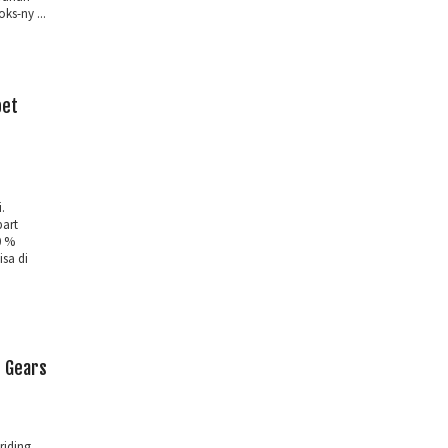
ks-ny ...
bet
.
art
0 %
isa di
e Gears
riding