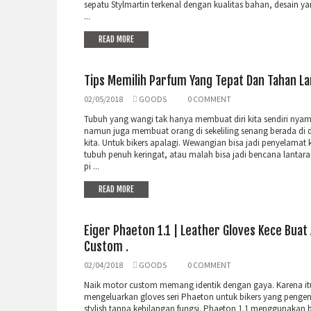
sepatu Stylmartin terkenal dengan kualitas bahan, desain ya
...
READ MORE
Tips Memilih Parfum Yang Tepat Dan Tahan La
02/05/2018
GOODS
0 COMMENT
Tubuh yang wangi tak hanya membuat diri kita sendiri nya
namun juga membuat orang di sekeliling senang berada di 
kita. Untuk bikers apalagi. Wewangian bisa jadi penyelamat 
tubuh penuh keringat, atau malah bisa jadi bencana lantara
pi ...
READ MORE
Eiger Phaeton 1.1 | Leather Gloves Kece Buat
Custom .
02/04/2018
GOODS
0 COMMENT
Naik motor custom memang identik dengan gaya. Karena itu
mengeluarkan gloves seri Phaeton untuk bikers yang pengen
stylish tanpa kehilangan fungsi. Phaeton 1.1 menggunakan