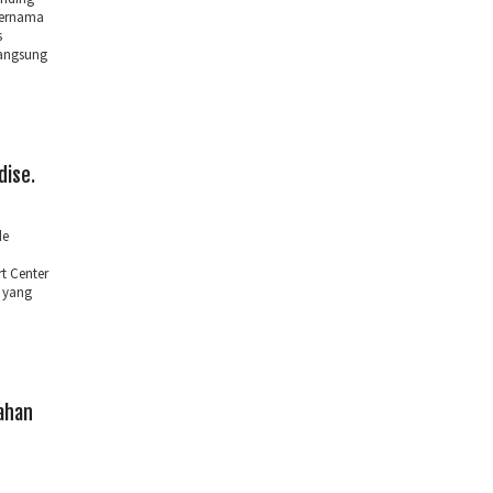
Bernama
s
rangsung
dise.
de
t Center
 yang
ahan