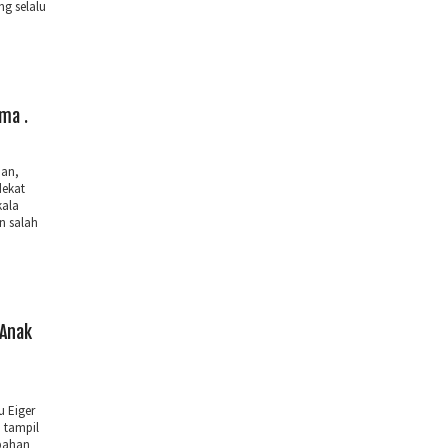
ng selalu
ma .
man,
dekat
kala
n salah
 Anak
 Eiger
 tampil
 bahan