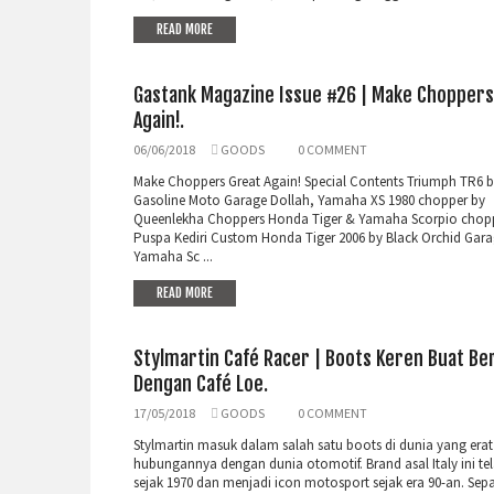
READ MORE
Gastank Magazine Issue #26 | Make Choppers
Again!.
06/06/2018
GOODS
0 COMMENT
Make Choppers Great Again! Special Contents Triumph TR6 b
Gasoline Moto Garage Dollah, Yamaha XS 1980 chopper by
Queenlekha Choppers Honda Tiger & Yamaha Scorpio chopp
Puspa Kediri Custom Honda Tiger 2006 by Black Orchid Gar
Yamaha Sc ...
READ MORE
Stylmartin Café Racer | Boots Keren Buat Be
Dengan Café Loe.
17/05/2018
GOODS
0 COMMENT
Stylmartin masuk dalam salah satu boots di dunia yang erat
hubungannya dengan dunia otomotif. Brand asal Italy ini te
sejak 1970 dan menjadi icon motosport sejak era 90-an. Sepa