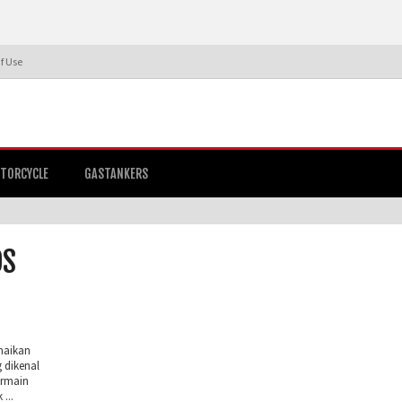
f Use
TORCYCLE
GASTANKERS
DS
amaikan
 dikenal
ermain
...