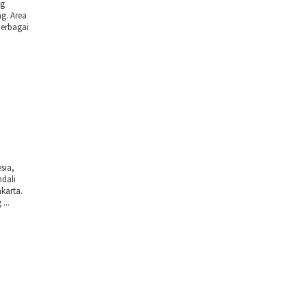
ng
g. Area
erbagai
sia,
ndali
karta.
...