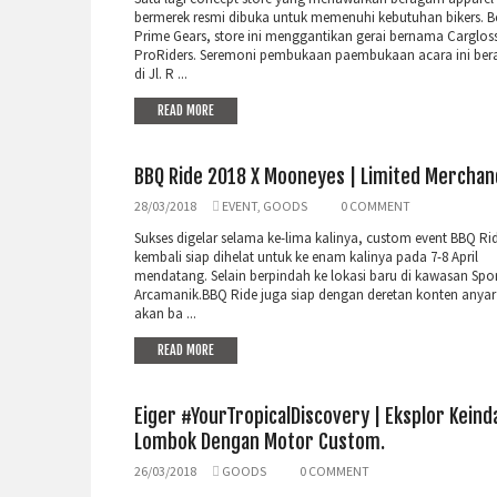
bermerek resmi dibuka untuk memenuhi kebutuhan bikers. 
Prime Gears, store ini menggantikan gerai bernama Carglos
ProRiders. Seremoni pembukaan paembukaan acara ini be
di Jl. R ...
READ MORE
BBQ Ride 2018 X Mooneyes | Limited Merchan
28/03/2018
EVENT
,
GOODS
0 COMMENT
Sukses digelar selama ke-lima kalinya, custom event BBQ Ri
kembali siap dihelat untuk ke enam kalinya pada 7-8 April
mendatang. Selain berpindah ke lokasi baru di kawasan Spor
Arcamanik.BBQ Ride juga siap dengan deretan konten anyar
akan ba ...
READ MORE
Eiger #YourTropicalDiscovery | Eksplor Keind
Lombok Dengan Motor Custom.
26/03/2018
GOODS
0 COMMENT