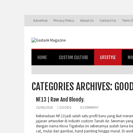
Advertise
Privacy Policy
About Us
Contact Us
Term O
HOME
CUSTOM CULTURE
LIFESTYLE
MO
CATEGORIES ARCHIVES: GOO
NF.13 | Raw And Bloody.
15/06/2018
GOODS
0 COMMENT
Keberadaan NF.13 jadi salah satu profil baru yang ikut mer
jajaran artworker di industri custom Tanah Air. Seniman yang
dengan nama Nova Tigabelas ini sebenarnya sudah lama b
cat, mulai dari gambar, hand painting hingga mural. Di work 