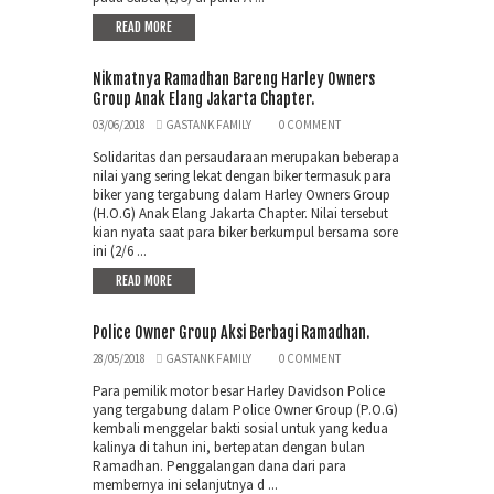
READ MORE
Nikmatnya Ramadhan Bareng Harley Owners
Group Anak Elang Jakarta Chapter.
03/06/2018
GASTANK FAMILY
0 COMMENT
Solidaritas dan persaudaraan merupakan beberapa
nilai yang sering lekat dengan biker termasuk para
biker yang tergabung dalam Harley Owners Group
(H.O.G) Anak Elang Jakarta Chapter. Nilai tersebut
kian nyata saat para biker berkumpul bersama sore
ini (2/6 ...
READ MORE
Police Owner Group Aksi Berbagi Ramadhan.
28/05/2018
GASTANK FAMILY
0 COMMENT
Para pemilik motor besar Harley Davidson Police
yang tergabung dalam Police Owner Group (P.O.G)
kembali menggelar bakti sosial untuk yang kedua
kalinya di tahun ini, bertepatan dengan bulan
Ramadhan. Penggalangan dana dari para
membernya ini selanjutnya d ...