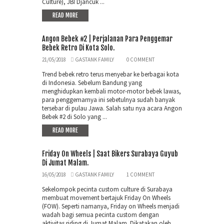
Culture), JBI Djancuk ...
READ MORE
Angon Bebek #2 | Perjalanan Para Penggemar
Bebek Retro Di Kota Solo.
21/05/2018
GASTANK FAMILY
0 COMMENT
Trend bebek retro terus menyebar ke berbagai kota
di Indonesia. Sebelum Bandung yang
menghidupkan kembali motor-motor bebek lawas,
para penggemarnya ini sebetulnya sudah banyak
tersebar di pulau Jawa. Salah satu nya acara Angon
Bebek #2 di Solo yang ...
READ MORE
Friday On Wheels | Saat Bikers Surabaya Guyub
Di Jumat Malam.
16/05/2018
GASTANK FAMILY
1 COMMENT
Sekelompok pecinta custom culture di Surabaya
membuat movement bertajuk Friday On Wheels
(FOW). Seperti namanya, Friday on Wheels menjadi
wadah bagi semua pecinta custom dengan
aktivitas riding di Jumat Malam. Dikatakan oleh