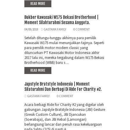
READ MORE
Bukber Kawasaki W175 Bekasi Brotherhood |
Moment Silahturahmi Sesama Anggota.
04/06/2018
GASTANK FAMILY
0 COMMENT
Setelah ditungu-tunggu akhirnya para pemilik
Kawasaki W175 mulai menunjukkan tajinya. Seperti
para pemilik motor modern classic yang
diluncurkan PT Kawasaki Motor Indonesia akhir
2017 lalu ini, mereka tergabung dalam W175 Bekasi
Brotherhood (WBB) baru s ...
READ MORE
Japstyle Bratstyle Indonesia | Moment
Silaturahmi Dan Berbagi Di Ride For Charity #2.
GASTANK FAMILY
0 COMMENT
Acara berbagi Ride for Charity #2 yang digelar oleh
gabungan Japstyle Bratstyle Indonesia (JBI) Gesture
(Gresik Custom Culture), JBI Djancukan
(Soerabaja), dan JBI Kebal (Lamongan)
berlangsung lancar dan penuh rasa kekeluargaan
pada Sabtu (2/5) di panti A ...