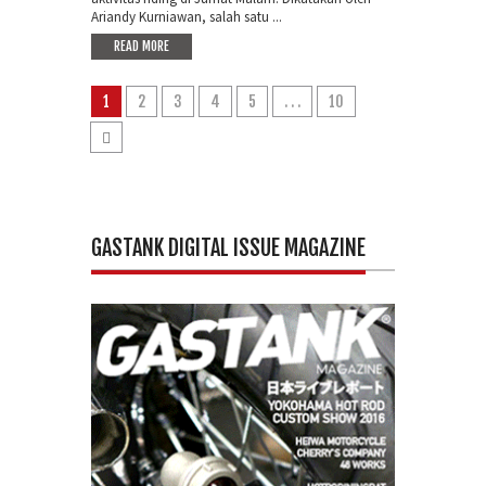
Ariandy Kurniawan, salah satu ...
READ MORE
1
2
3
4
5
. . .
10
GASTANK DIGITAL ISSUE MAGAZINE