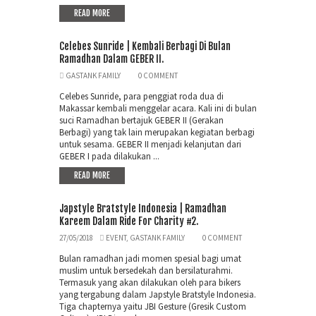
READ MORE
Celebes Sunride | Kembali Berbagi Di Bulan
Ramadhan Dalam GEBER II.
GASTANK FAMILY
0 COMMENT
Celebes Sunride, para penggiat roda dua di
Makassar kembali menggelar acara. Kali ini di bulan
suci Ramadhan bertajuk GEBER II (Gerakan
Berbagi) yang tak lain merupakan kegiatan berbagi
untuk sesama. GEBER II menjadi kelanjutan dari
GEBER I pada dilakukan ...
READ MORE
Japstyle Bratstyle Indonesia | Ramadhan
Kareem Dalam Ride For Charity #2.
27/05/2018
EVENT
,
GASTANK FAMILY
0 COMMENT
Bulan ramadhan jadi momen spesial bagi umat
muslim untuk bersedekah dan bersilaturahmi.
Termasuk yang akan dilakukan oleh para bikers
yang tergabung dalam Japstyle Bratstyle Indonesia.
Tiga chapternya yaitu JBI Gesture (Gresik Custom