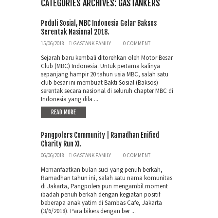
CATEGORIES ARCHIVES: GASTANKERS
Peduli Sosial, MBC Indonesia Gelar Baksos
Serentak Nasional 2018.
15/06/2018
GASTANK FAMILY
0 COMMENT
Sejarah baru kembali ditorehkan oleh Motor Besar
Club (MBC) Indonesia. Untuk pertama kalinya
sepanjang hampir 20 tahun usia MBC, salah satu
club besar ini membuat Bakti Sosial (Baksos)
serentak secara nasional di seluruh chapter MBC di
Indonesia yang dila ...
READ MORE
Pangpolers Community | Ramadhan Enified
Charity Run XI.
06/06/2018
GASTANK FAMILY
0 COMMENT
Memanfaatkan bulan suci yang penuh berkah,
Ramadhan tahun ini, salah satu nama komunitas
di Jakarta, Pangpolers pun mengambil moment
ibadah penuh berkah dengan kegiatan positif
beberapa anak yatim di Sambas Cafe, Jakarta
(3/6/2018). Para bikers dengan ber ...