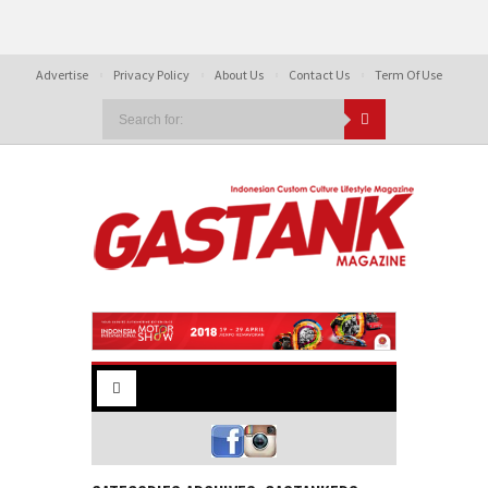
Advertise
Privacy Policy
About Us
Contact Us
Term Of Use