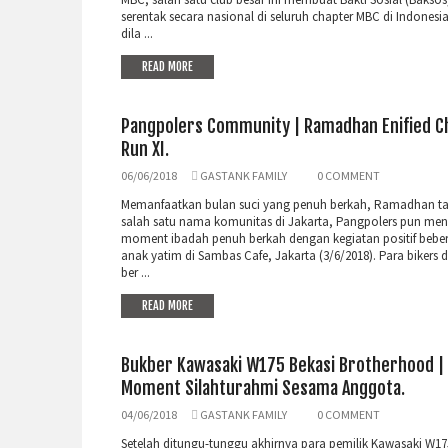
serentak secara nasional di seluruh chapter MBC di Indonesi
dila ...
READ MORE
Pangpolers Community | Ramadhan Enified C
Run XI.
06/06/2018
GASTANK FAMILY
0 COMMENT
Memanfaatkan bulan suci yang penuh berkah, Ramadhan tah
salah satu nama komunitas di Jakarta, Pangpolers pun me
moment ibadah penuh berkah dengan kegiatan positif bebe
anak yatim di Sambas Cafe, Jakarta (3/6/2018). Para bikers
ber ...
READ MORE
Bukber Kawasaki W175 Bekasi Brotherhood |
Moment Silahturahmi Sesama Anggota.
04/06/2018
GASTANK FAMILY
0 COMMENT
Setelah ditungu-tunggu akhirnya para pemilik Kawasaki W17