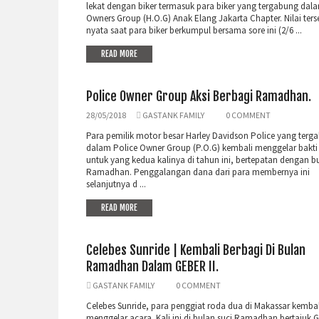
lekat dengan biker termasuk para biker yang tergabung dal
Owners Group (H.O.G) Anak Elang Jakarta Chapter. Nilai ters
nyata saat para biker berkumpul bersama sore ini (2/6 ...
READ MORE
Police Owner Group Aksi Berbagi Ramadhan.
28/05/2018
GASTANK FAMILY
0 COMMENT
Para pemilik motor besar Harley Davidson Police yang terg
dalam Police Owner Group (P.O.G) kembali menggelar bakti 
untuk yang kedua kalinya di tahun ini, bertepatan dengan b
Ramadhan. Penggalangan dana dari para membernya ini
selanjutnya d ...
READ MORE
Celebes Sunride | Kembali Berbagi Di Bulan
Ramadhan Dalam GEBER II.
GASTANK FAMILY
0 COMMENT
Celebes Sunride, para penggiat roda dua di Makassar kembal
menggelar acara. Kali ini di bulan suci Ramadhan bertajuk G