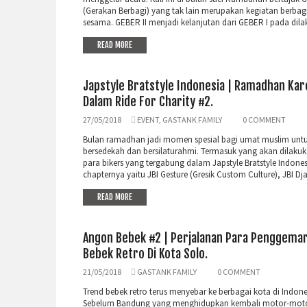
(Gerakan Berbagi) yang tak lain merupakan kegiatan berbag
sesama. GEBER II menjadi kelanjutan dari GEBER I pada dilak
READ MORE
Japstyle Bratstyle Indonesia | Ramadhan Ka
Dalam Ride For Charity #2.
27/05/2018
EVENT
,
GASTANK FAMILY
0 COMMENT
Bulan ramadhan jadi momen spesial bagi umat muslim unt
bersedekah dan bersilaturahmi. Termasuk yang akan dilakuk
para bikers yang tergabung dalam Japstyle Bratstyle Indones
chapternya yaitu JBI Gesture (Gresik Custom Culture), JBI Dja
READ MORE
Angon Bebek #2 | Perjalanan Para Penggema
Bebek Retro Di Kota Solo.
21/05/2018
GASTANK FAMILY
0 COMMENT
Trend bebek retro terus menyebar ke berbagai kota di Indone
Sebelum Bandung yang menghidupkan kembali motor-moto