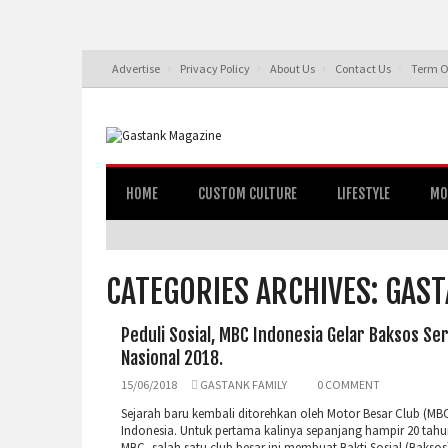
Advertise
Privacy Policy
About Us
Contact Us
Term O
HOME
CUSTOM CULTURE
LIFESTYLE
MO
CATEGORIES ARCHIVES: GAST
Peduli Sosial, MBC Indonesia Gelar Baksos Se
Nasional 2018.
15/06/2018
GASTANK FAMILY
0 COMMENT
Sejarah baru kembali ditorehkan oleh Motor Besar Club (MB
Indonesia. Untuk pertama kalinya sepanjang hampir 20 tahu
MBC, salah satu club besar ini membuat Bakti Sosial (Baksos