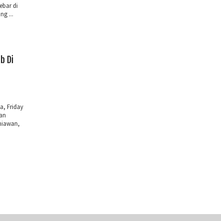
ebar di
g ...
b Di
a, Friday
an
rniawan,