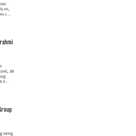
ssic
u ini,
 s ...
urahmi
n
ure), JBI
ung
 A ...
Group
g sering