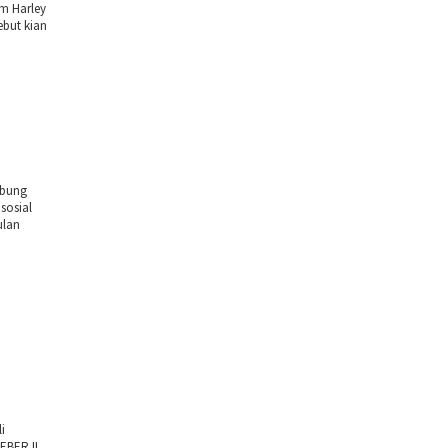
am Harley
ebut kian
abung
sosial
ulan
i
EBER II