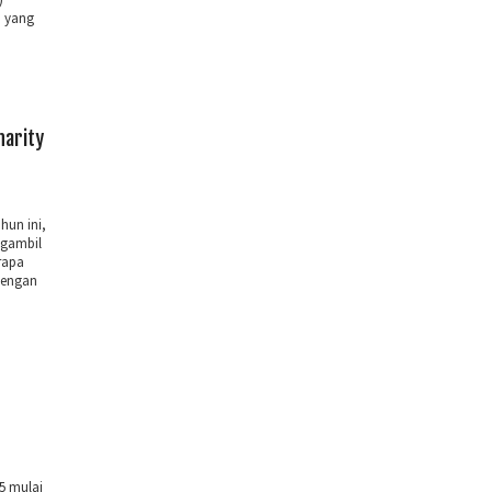
a yang
harity
un ini,
ngambil
rapa
 dengan
5 mulai