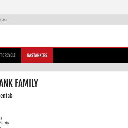
f Use
TORCYCLE
GASTANKERS
ANK FAMILY
rentak
C)
n usia
)