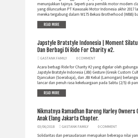
menunjukkan tajinya. Seperti para pemilik motor modern cla
yang diluncurkan PT Kawasaki Motor Indonesia akhir 2017 lal
mereka tergabung dalam W175 Bekasi Brotherhood (WBB) baru
READ MORE
Japstyle Bratstyle Indonesia | Moment Silat
Dan Berbagi Di Ride For Charity #2.
GASTANK FAMILY
0 COMMENT
Acara berbagi Ride for Charity #2 yang digelar oleh gabunga
Japstyle Bratstyle Indonesia (JBI) Gesture (Gresik Custom Cult
Djancukan (Soerabaja), dan JBI Kebal (Lamongan) berlangs
lancar dan penuh rasa kekeluargaan pada Sabtu (2/5) di panti
READ MORE
Nikmatnya Ramadhan Bareng Harley Owners 
Anak Elang Jakarta Chapter.
03/06/2018
GASTANK FAMILY
0 COMMENT
Solidaritas dan persaudaraan merupakan beberapa nilai yan