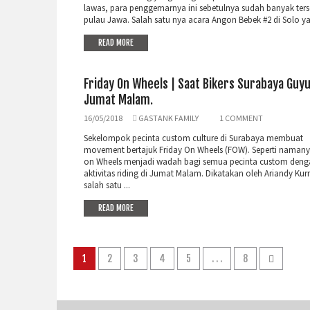
lawas, para penggemarnya ini sebetulnya sudah banyak ters
pulau Jawa. Salah satu nya acara Angon Bebek #2 di Solo yan
READ MORE
Friday On Wheels | Saat Bikers Surabaya Guyu
Jumat Malam.
16/05/2018
GASTANK FAMILY
1 COMMENT
Sekelompok pecinta custom culture di Surabaya membuat
movement bertajuk Friday On Wheels (FOW). Seperti namany
on Wheels menjadi wadah bagi semua pecinta custom deng
aktivitas riding di Jumat Malam. Dikatakan oleh Ariandy Ku
salah satu ...
READ MORE
1
2
3
4
5
. . .
8