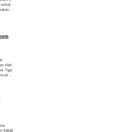
i untuk
ukan ...
reem
uk
an oleh
ia. Tiga
ncuk ...
r
sia.
r bebek