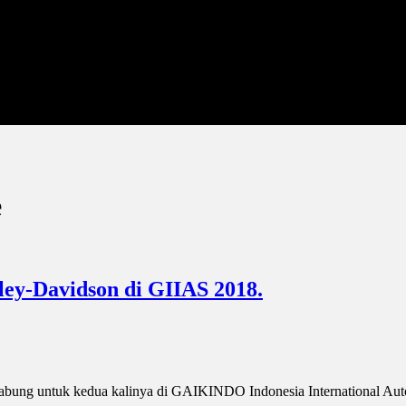
e
ey-Davidson di GIIAS 2018.
gabung untuk kedua kalinya di GAIKINDO Indonesia International Au