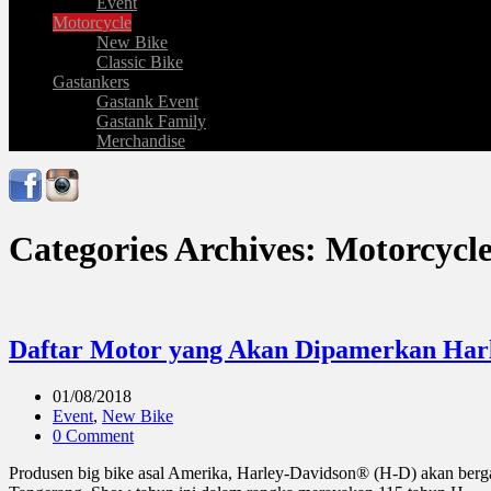
Event
Motorcycle
New Bike
Classic Bike
Gastankers
Gastank Event
Gastank Family
Merchandise
Categories Archives: Motorcycl
Daftar Motor yang Akan Dipamerkan Harl
01/08/2018
Event
,
New Bike
0 Comment
Produsen big bike asal Amerika, Harley-Davidson® (H-D) akan ber