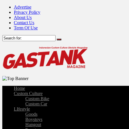
Advertise
Privacy Policy
About Us
Contact Us
Term Of Use
Home
Custom Culture
Custom Bike
Custom Car
LIfestyle
Goods
Boystoys
Hangout