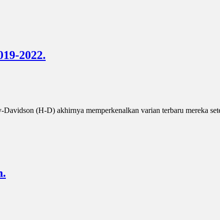
019-2022.
ey-Davidson (H-D) akhirnya memperkenalkan varian terbaru mereka sete
n.