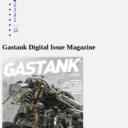
2
3
4
5
. . .
11
Gastank Digital Issue Magazine