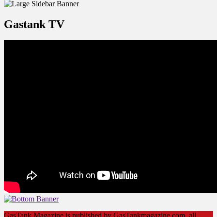
Gastank TV
GasTank Magazine is published by GasTankmagazine.com, all