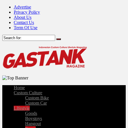
Advertise
Privacy Policy
About Us
Contact Us
Term Of Use
Home
Custom Culture
Custom Bike
Custom Car
LIfestyle
Goods
Boystoys
Hangout