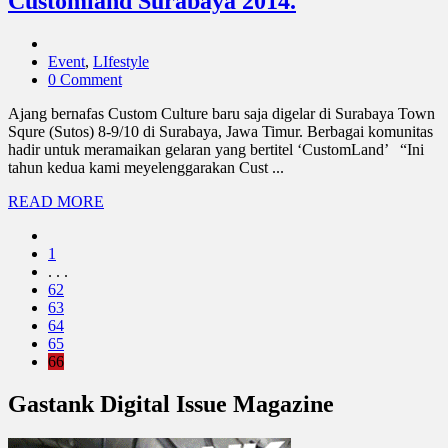
Customland Surabaya 2014.
Event
,
LIfestyle
0 Comment
Ajang bernafas Custom Culture baru saja digelar di Surabaya Town
Squre (Sutos) 8-9/10 di Surabaya, Jawa Timur. Berbagai komunitas
hadir untuk meramaikan gelaran yang bertitel ‘CustomLand’ “Ini
tahun kedua kami meyelenggarakan Cust ...
READ MORE
1
. . .
62
63
64
65
66
Gastank Digital Issue Magazine