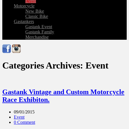
Event
Motorcycle
New Bike
Classic Bike
Gastankers
Gastank Event
Gastank Family
Merchandise
Categories Archives: Event
Gastank Vintage and Custom Motorcycle
Race Exhibiton.
09/01/2015
Event
0 Comment