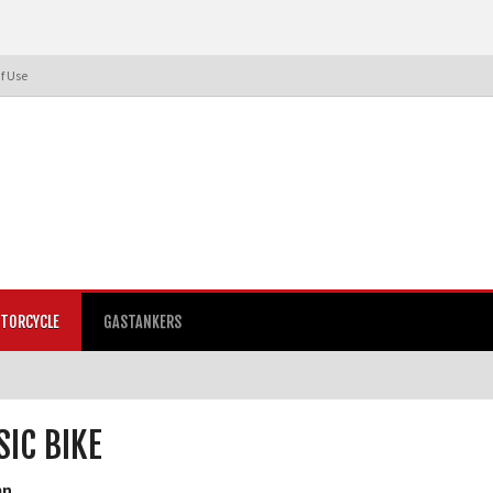
f Use
TORCYCLE
GASTANKERS
SIC BIKE