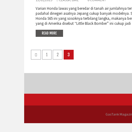
Varian Honda lawas yang beredar di tanah air jumlahnya ter
padahal dinegeri asalnya Jepang cukup banyak modelnya. S
Honda S65 ini yang sosoknya terbilang langka, makanya be
yang di Amerika disebut “Little Black Bomber” ini cukup jadi .
READ MORE
1
2
3
GasTank Magazin