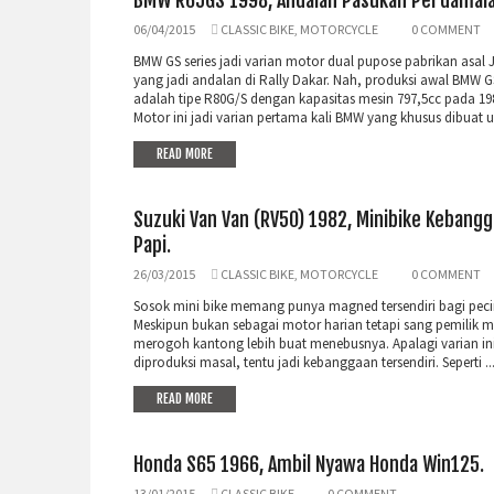
BMW R65GS 1998, Andalan Pasukan Perdamaia
06/04/2015
CLASSIC BIKE
,
MOTORCYCLE
0 COMMENT
BMW GS series jadi varian motor dual pupose pabrikan asal
yang jadi andalan di Rally Dakar. Nah, produksi awal BMW GS
adalah tipe R80G/S dengan kapasitas mesin 797,5cc pada 19
Motor ini jadi varian pertama kali BMW yang khusus dibuat unt
READ MORE
Suzuki Van Van (RV50) 1982, Minibike Kebang
Papi.
26/03/2015
CLASSIC BIKE
,
MOTORCYCLE
0 COMMENT
Sosok mini bike memang punya magned tersendiri bagi peci
Meskipun bukan sebagai motor harian tetapi sang pemilik m
merogoh kantong lebih buat menebusnya. Apalagi varian in
diproduksi masal, tentu jadi kebanggaan tersendiri. Seperti ..
READ MORE
Honda S65 1966, Ambil Nyawa Honda Win125.
13/01/2015
CLASSIC BIKE
0 COMMENT