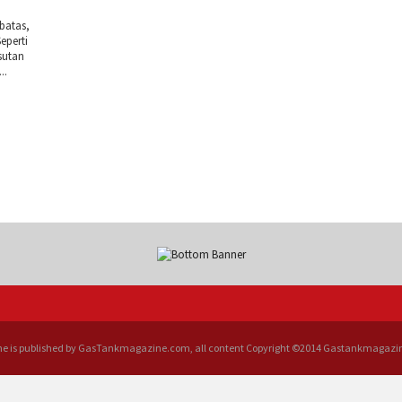
batas,
eperti
sutan
..
e is published by GasTankmagazine.com, all content Copyright ©2014 Gastankmagaz