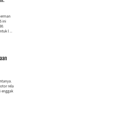
n.
 Jerman
 ini
80.
uk l ...
gaan
ntanya.
otor rela
i enggak
.