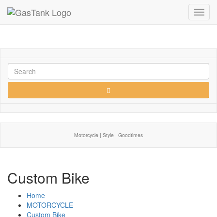
Toggl
navig
Motorcycle | Style | Goodtimes
Custom Bike
Home
MOTORCYCLE
Custom Bike