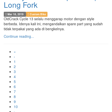
Long Fork
Mar 18, 2019
Custom Bike
OldCrack Cycle 13 selalu menggarap motor dengan style
berbeda. Idenya kali ini, mengandalkan spare part yang sudah
tidak terpakai yang ada di bengkelnya.
Continue reading...
«
‹
1
2
3
4
5
6
7
8
9
10
›