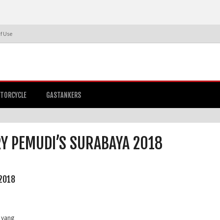
f Use
TORCYCLE
GASTANKERS
RY PEMUDI’S SURABAYA 2018
2018
 yang