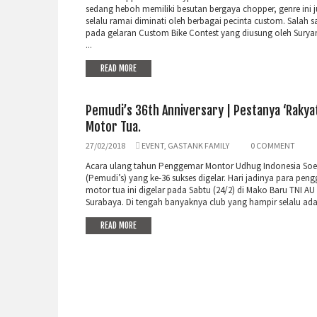
sedang heboh memiliki besutan bergaya chopper, genre ini 
selalu ramai diminati oleh berbagai pecinta custom. Salah 
pada gelaran Custom Bike Contest yang diusung oleh Surya
...
READ MORE
Pemudi’s 36th Anniversary | Pestanya ‘Rakya
Motor Tua.
27/02/2018
EVENT
,
GASTANK FAMILY
0 COMMENT
Acara ulang tahun Penggemar Montor Udhug Indonesia Soe
(Pemudi’s) yang ke-36 sukses digelar. Hari jadinya para pen
motor tua ini digelar pada Sabtu (24/2) di Mako Baru TNI AU
Surabaya. Di tengah banyaknya club yang hampir selalu ada 
READ MORE