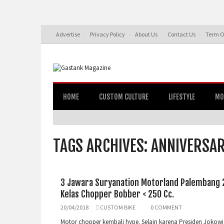
Advertise
Privacy Policy
About Us
Contact Us
Term O
HOME
CUSTOM CULTURE
LIFESTYLE
MO
TAGS ARCHIVES: ANNIVERSA
3 Jawara Suryanation Motorland Palembang 
Kelas Chopper Bobber < 250 Cc.
20/04/2018
CUSTOM BIKE
0 COMMENT
Motor chopper kembali hype. Selain karena Presiden Jokowi