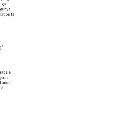
juga
satunya
nation M
t’
rabaia
ggemar
 Lanud,
d ...