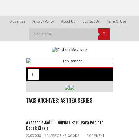
Advertise
Privacy Policy
About Us
Contact Us
Term Of Use
TAGS ARCHIVES: ASTREA SERIES
Aksesoris Jadul - Buruan Baru Para Pecinta
Bebek Klasik.
22/03/2018
CLASSIC BIKE
,
GOODS
0 COMMENT