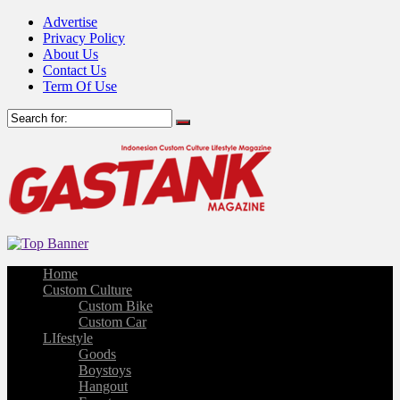
Advertise
Privacy Policy
About Us
Contact Us
Term Of Use
Home
Custom Culture
Custom Bike
Custom Car
LIfestyle
Goods
Boystoys
Hangout