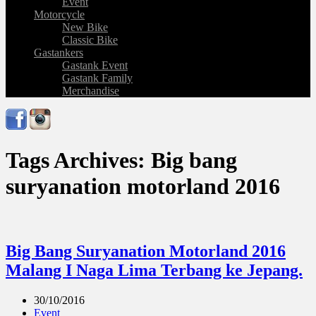
Event
Motorcycle
New Bike
Classic Bike
Gastankers
Gastank Event
Gastank Family
Merchandise
Tags Archives: Big bang
suryanation motorland 2016
Big Bang Suryanation Motorland 2016
Malang I Naga Lima Terbang ke Jepang.
30/10/2016
Event