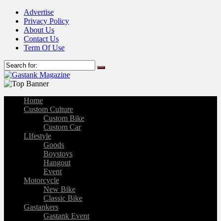
Advertise
Privacy Policy
About Us
Contact Us
Term Of Use
Home
Custom Culture
Custom Bike
Custom Car
LIfestyle
Goods
Boystoys
Hangout
Event
Motorcycle
New Bike
Classic Bike
Gastankers
Gastank Event