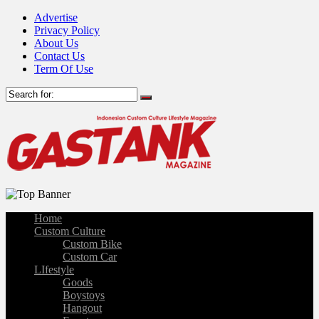
Advertise
Privacy Policy
About Us
Contact Us
Term Of Use
Home
Custom Culture
Custom Bike
Custom Car
LIfestyle
Goods
Boystoys
Hangout