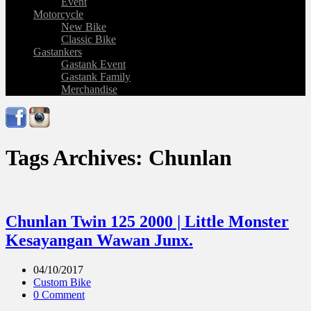
Event
Motorcycle
New Bike
Classic Bike
Gastankers
Gastank Event
Gastank Family
Merchandise
Tags Archives: Chunlan
Chunlan Twin 125 2000 | Little Monster
Kesayangan Wawan Junx.
04/10/2017
Custom Bike
0 Comment