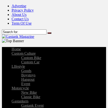
Advertise
Privacy Policy
About Us
Contact Us
Term Of Use
Home
Custom Culture
Custom Bike
Custom Car
LIfestyle
Goods
Boystoys
Hangout
Event
Motorcycle
New Bike
Classic Bike
Gastankers
Gastank Event