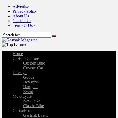
Advertise
Privacy Policy
About Us
Contact Us
Term Of Use
Home
Custom Culture
Custom Bike
Custom Car
LIfestyle
Goods
Boystoys
Hangout
Event
Motorcycle
New Bike
Classic Bike
Gastankers
Gastank Event