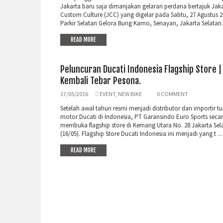
Jakarta baru saja dimanjakan gelaran perdana bertajuk Jak
Custom Culture (JCC) yang digelar pada Sabtu, 27 Agustus 2
Parkir Selatan Gelora Bung Karno, Senayan, Jakarta Selatan. 
READ MORE
Peluncuran Ducati Indonesia Flagship Store |
Kembali Tebar Pesona.
17/05/2016
EVENT
,
NEW BIKE
0 COMMENT
Setelah awal tahun resmi menjadi distributor dan importir t
motor Ducati di Indonesia, PT Garansindo Euro Sports secar
membuka flagship store di Kemang Utara No. 28 Jakarta Sel
(16/05). Flagship Store Ducati Indonesia ini menjadi yang t ...
READ MORE