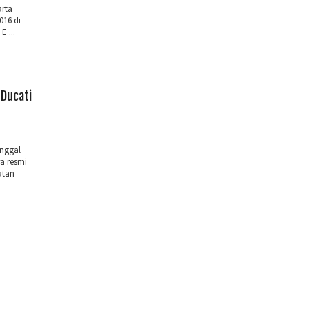
arta
016 di
E ...
 Ducati
unggal
a resmi
atan