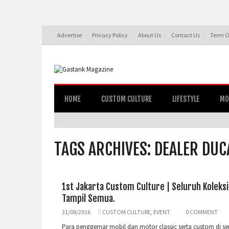
Advertise
Privacy Policy
About Us
Contact Us
Term O
HOME
CUSTOM CULTURE
LIFESTYLE
MO
TAGS ARCHIVES: DEALER DUC
1st Jakarta Custom Culture | Seluruh Koleksi
Tampil Semua.
31/08/2016
CUSTOM CULTURE
,
EVENT
0 COMMENT
Para penggemar mobil dan motor classic serta custom di se