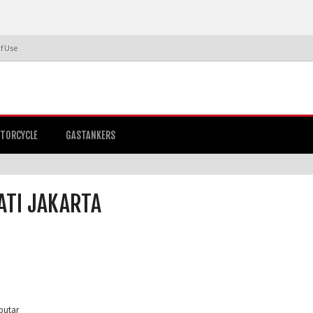
f Use
TORCYCLE
GASTANKERS
ATI JAKARTA
putar