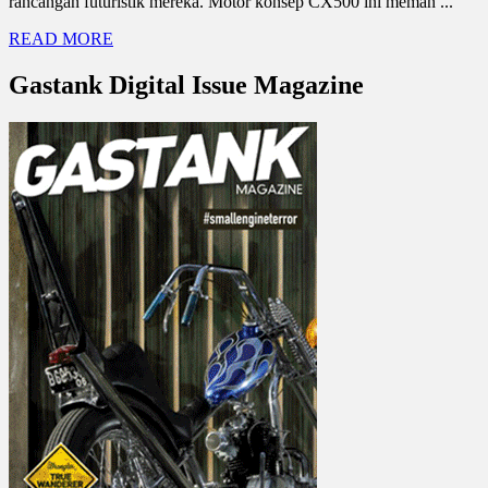
rancangan futuristik mereka. Motor konsep CX500 ini meman ...
READ MORE
Gastank Digital Issue Magazine