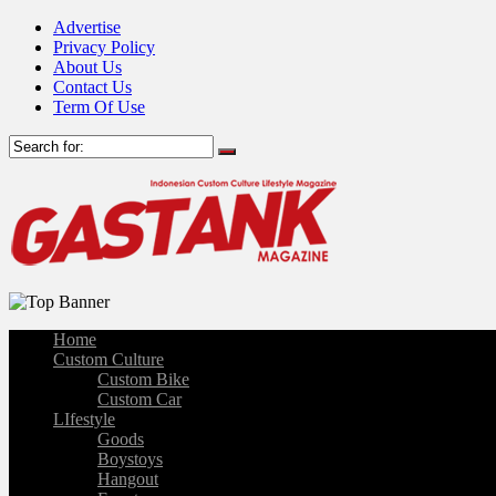
Advertise
Privacy Policy
About Us
Contact Us
Term Of Use
Home
Custom Culture
Custom Bike
Custom Car
LIfestyle
Goods
Boystoys
Hangout