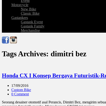
Event
Motorcycle
New Bike
Classic Bike
Gastankers
Gastank Event
Gastank Family
Merchandise
Tags Archives: dimitri bez
Honda CX I Konsep Bergaya Futuristik-Re
17/09/2016
Custom Bike
0 Comment
Seorang desainer otomotif asal Perancis, Dimitri Bez, mengirim se