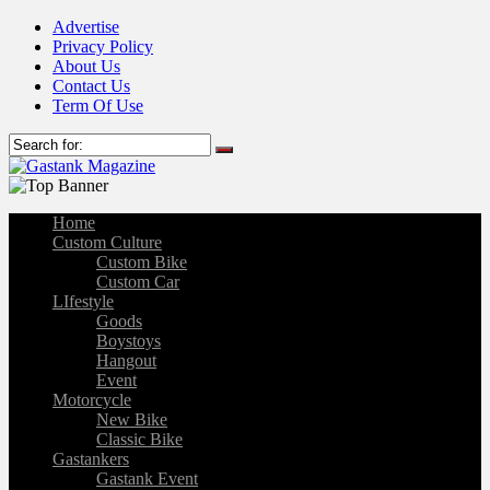
Advertise
Privacy Policy
About Us
Contact Us
Term Of Use
Home
Custom Culture
Custom Bike
Custom Car
LIfestyle
Goods
Boystoys
Hangout
Event
Motorcycle
New Bike
Classic Bike
Gastankers
Gastank Event