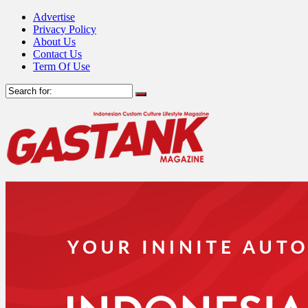
Advertise
Privacy Policy
About Us
Contact Us
Term Of Use