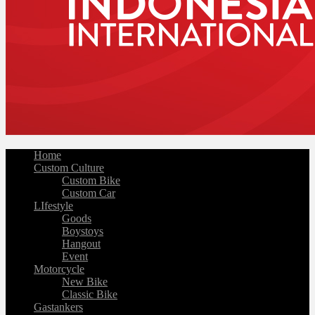
Home
Custom Culture
Custom Bike
Custom Car
LIfestyle
Goods
Boystoys
Hangout
Event
Motorcycle
New Bike
Classic Bike
Gastankers