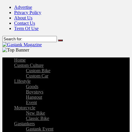
Advertise
Privacy Policy
About Us
Contact Us
Term Of Use
Home
Custom Culture
Custom Bike
Custom Car
LIfestyle
Goods
Boystoys
Hangout
Event
Motorcycle
New Bike
Classic Bike
Gastankers
Gastank Event