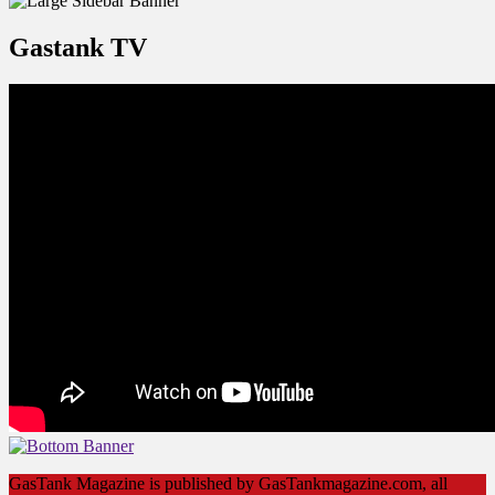
Gastank TV
GasTank Magazine is published by GasTankmagazine.com, all