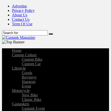
Advertise
Privacy Policy
About Us
Contact Us
Term Of Use
Home
Custom Culture
Custom Bike
Custom Car
LIfestyle
Goods
Boystoys
Hangout
Event
Motorcycle
New Bike
Classic Bike
Gastankers
Gastank Event