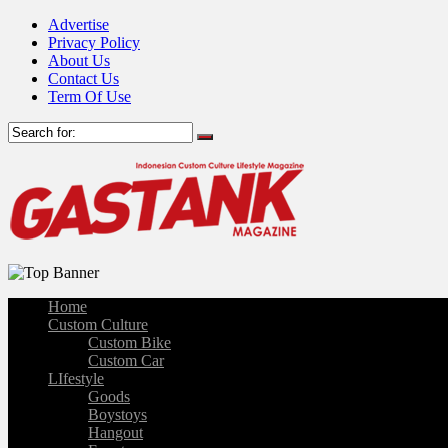
Advertise
Privacy Policy
About Us
Contact Us
Term Of Use
Home
Custom Culture
Custom Bike
Custom Car
LIfestyle
Goods
Boystoys
Hangout