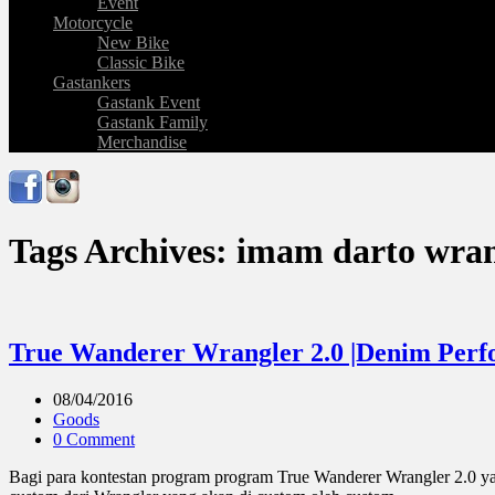
Event
Motorcycle
New Bike
Classic Bike
Gastankers
Gastank Event
Gastank Family
Merchandise
Tags Archives: imam darto wra
True Wanderer Wrangler 2.0 |Denim Perf
08/04/2016
Goods
0 Comment
Bagi para kontestan program program True Wanderer Wrangler 2.0 yan